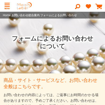
コ
ン
検
テ
索
ン
Home
Home
お問い合わせ総合案内
お問い合わせ総合案内
フォームによるお問い合わせ
フォームによるお問い合わせ
ツ
に
ス
キ
ッ
フォームによるお問い合わせ
プ
について
商品・サイト・サービスなど、
お問い合わせ
全般はこちらです。
お問い合わせの内容によっては、ご返事にお時間のかかる場
合がありますので、予めご了承ください。お問い合わせは、