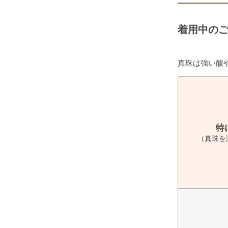
着用中の
真珠は強い酸
特
（真珠を