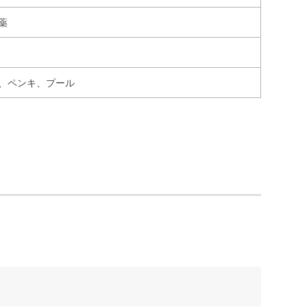
薬
、ペンキ、プール
。