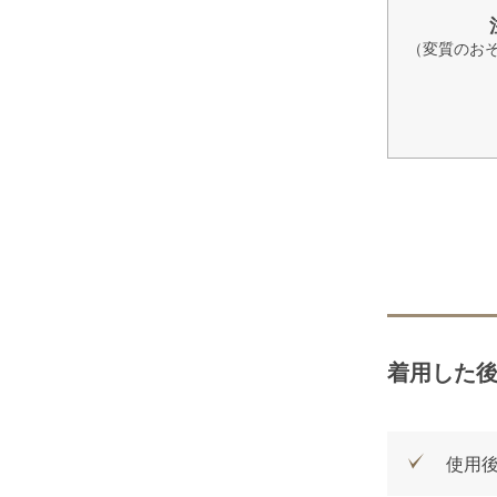
（変質のお
着用した
使用