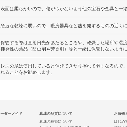
の表面は柔らかいので、傷がつかないよう他の宝石や金具と一
は急速な乾燥に弱いので、暖房器具など熱を発するものの近く
間保管する際は直射日光があたるところや、乾燥した場所や湿
、揮発性の薬品（防虫剤や芳香剤）等と一緒に保管しないよう
クレスの糸は使用していると伸びてきたり擦れて弱くなるので
されることをお勧めします。
オーダーメイド
真珠の品質について
お買物
真珠の種類について
はじめ