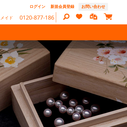
コ
ログイン
新規会員登録
お問い合わせ
ン
マイカ
0120-877-186
テ
ーメイド
ン
ツ
に
ス
キ
検
ッ
プ
索
て