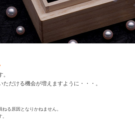
。
す。
いただける機会が増えますように・・・。
損ねる原因となりかねません。
す。
。