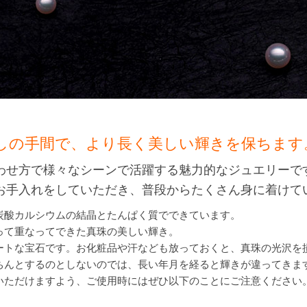
しの手間で、より長く美しい輝きを保ちます
わせ方で様々なシーンで活躍する魅力的なジュエリーで
お手入れをしていただき、普段からたくさん身に着けて
炭酸カルシウムの結晶とたんぱく質でできています。
って重なってできた真珠の美しい輝き。
ートな宝石です。お化粧品や汗なども放っておくと、真珠の光沢を
ちんとするのとしないのでは、長い年月を経ると輝きが違ってきま
いただけますよう、ご使用時にはぜひ以下のことにご注意ください