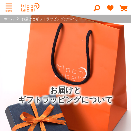
コ
ン
検
テ
索
ン
ホーム
お届けとギフトラッピングについて
ツ
に
ス
キ
ッ
プ
お届けと
ギフトラッピングについて