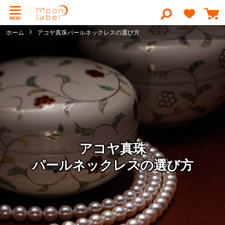
コ
ン
検
テ
索
ン
ホーム
アコヤ真珠パールネックレスの選び方
ツ
に
ス
キ
ッ
プ
アコヤ真珠
パールネックレスの選び方