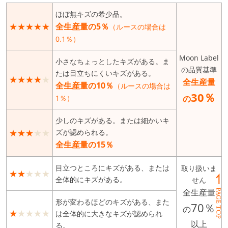
ほぼ無キズの希少品。
★★★★★
全生産量の5％
（ルースの場合は
0.1％）
Moon Label
小さなちょっとしたキズがある。ま
の品質基準
たは目立ちにくいキズがある。
★★★★
★
全生産量
全生産量の10％
（ルースの場合は
30％
1％）
の
少しのキズがある。または細かいキ
★★★
★★
ズが認められる。
全生産量の15％
目立つところにキズがある、または
取り扱いま
★★
★★★
全体的にキズがある。
せん
全生産量
形が変わるほどのキズがある、また
70％
の
★
★★★★
は全体的に大きなキズが認められ
以上
る。