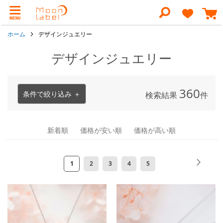
コ
ン
検
テ
索
ン
ホーム
デザインジュエリー
ツ
に
ス
デザインジュエリー
キ
ッ
プ
360
条件で絞り込み ＋
検索結果
件
新着順
価格が安い順
価格が高い順
ペ
ペ
次
ペ
ペ
ペ
ペ
ペ
1
2
3
4
5
ー
ー
ー
ー
ー
ー
ー
ジ
ジ
ジ
ジ
ジ
ジ
ジ
を
読