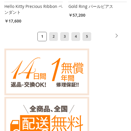
Hello Kitty Precious Ribbon ペ
Gold Ring パールピアス
ンダント
￥57,200
￥17,600
ペ
ペ
次
ペ
ペ
ペ
ペ
ペ
1
2
3
4
5
ー
ー
ー
ー
ー
ー
ー
ジ
ジ
ジ
ジ
ジ
ジ
ジ
を
読
ん
で
い
ま
す