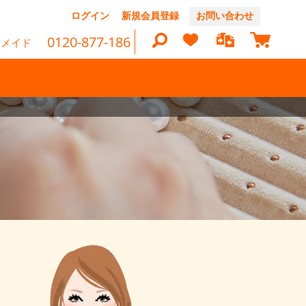
コ
ログイン
新規会員登録
お問い合わせ
ン
マイカ
0120-877-186
テ
ーメイド
ン
ツ
に
ス
キ
検
ッ
プ
索