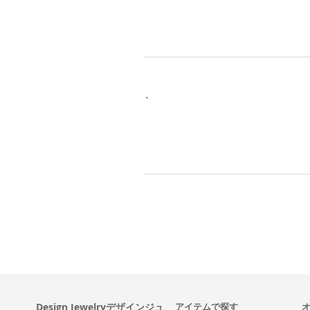
`
Design Jewelryデザインジュ
アイテムで探す