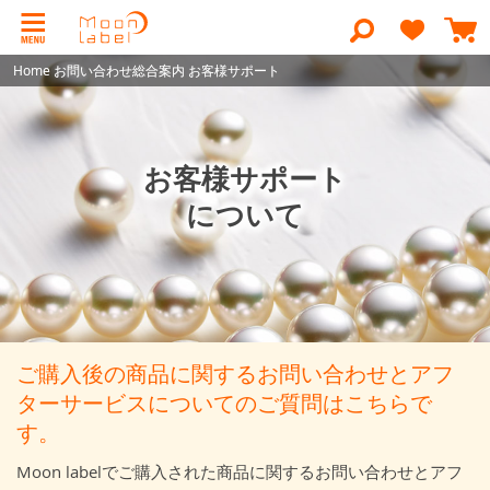
コ
ン
検
テ
索
ン
Home
Home
お問い合わせ総合案内
お問い合わせ総合案内
お客様サポート
お客様サポート
ツ
に
ス
キ
ッ
お客様サポート
プ
について
ご購入後の商品に関するお問い合わせと
アフ
ターサービスについてのご質問はこちらで
す。
Moon labelでご購入された商品に関するお問い合わせとアフ