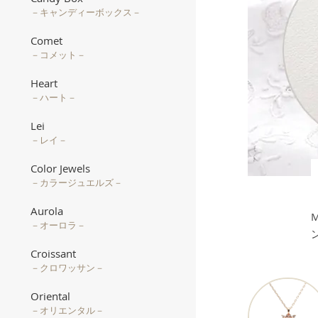
－キャンディーボックス－
Comet
－コメット－
Heart
－ハート－
Lei
－レイ－
Color Jewels
－カラージュエルズ－
Aurola
－オーロラ－
Croissant
－クロワッサン－
Oriental
－オリエンタル－