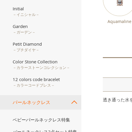
Initial
－イニシャル－
Aquamaline
Garden
－ガーデン－
Petit Diamond
－プチダイヤ－
Color Stone Collection
－カラーストーンコレクション－
12 colors code bracelet
－カラーコードブレス－
透き通った水
パールネックレス
ベビーパールネックレス特集
パールネックレス2点セット特集