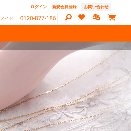
コ
ログイン
新規会員登録
お問い合わせ
ン
マイカ
0120-877-186
テ
ーメイド
ン
ツ
に
ス
キ
検
ッ
プ
索