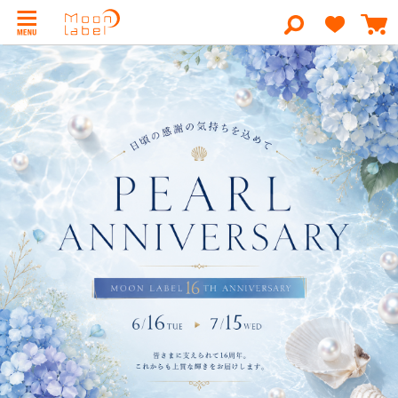
コ
ン
検
テ
索
ン
ツ
に
ス
キ
ッ
プ