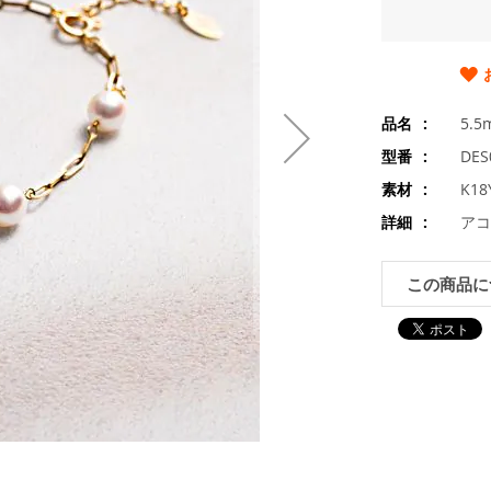
品名
5.
型番
DES
素材
K1
詳細
アコ
この商品に