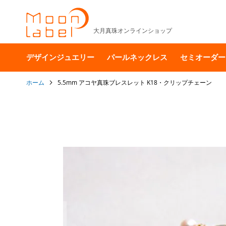
大月真珠オンラインショップ
デザインジュエリー
パールネックレス
セミオーダー
ホーム
5.5mm アコヤ真珠ブレスレット K18・クリップチェーン
イ
メ
ー
ジ
ギ
ャ
ラ
リ
ー
の
最