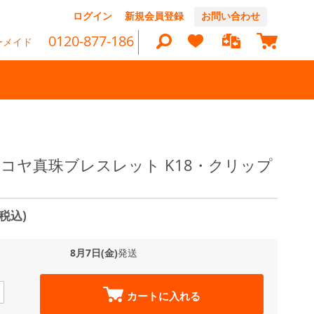
コ
ログイン
新規会員登録
お問い合わせ
ン
マイカ
テ
0120-877-186
ーメイド
ン
ツ
に
ス
キ
ッ
検
プ
索
 アコヤ真珠ブレスレット K18・クリップ
(税込)
8月7日(金)
発送
カートに入れる