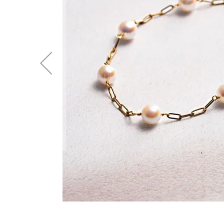
後
に
移
動
す
る