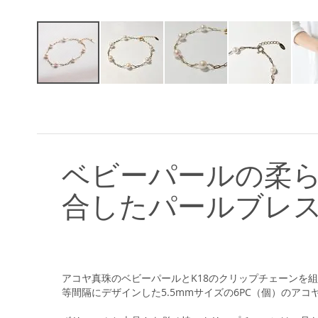
イ
メ
ー
ジ
ギ
ャ
ベビーパールの柔
ラ
リ
合したパールブレ
ー
の
最
初
に
移
アコヤ真珠のベビーパールとK18のクリップチェーンを
動
等間隔にデザインした5.5mmサイズの6PC（個）のア
す