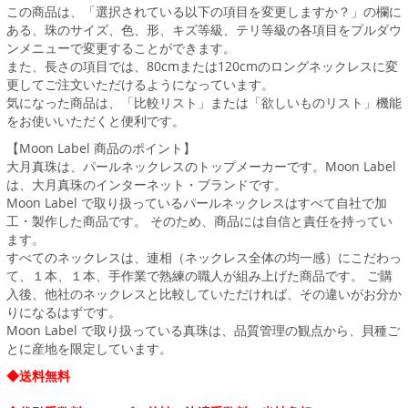
この商品は、「選択されている以下の項目を変更しますか？」の欄に
ある、珠のサイズ、色、形、キズ等級、テリ等級の各項目をプルダウ
ンメニューで変更することができます。
また、長さの項目では、80cmまたは120cmのロングネックレスに変
更してご注文いただけるようになっています。
気になった商品は、「比較リスト」または「欲しいものリスト」機能
をお使いいただくと便利です。
【Moon Label 商品のポイント】
大月真珠は、パールネックレスのトップメーカーです。Moon Label
は、大月真珠のインターネット・ブランドです。
Moon Label で取り扱っているパールネックレスはすべて自社で加
工・製作した商品です。 そのため、商品には自信と責任を持ってい
ます。
すべてのネックレスは、連相（ネックレス全体の均一感）にこだわっ
て、１本、１本、手作業で熟練の職人が組み上げた商品です。 ご購
入後、他社のネックレスと比較していただければ、その違いがお分か
りになるはずです。
Moon Label で取り扱っている真珠は、品質管理の観点から、貝種ご
とに産地を限定しています。
◆送料無料