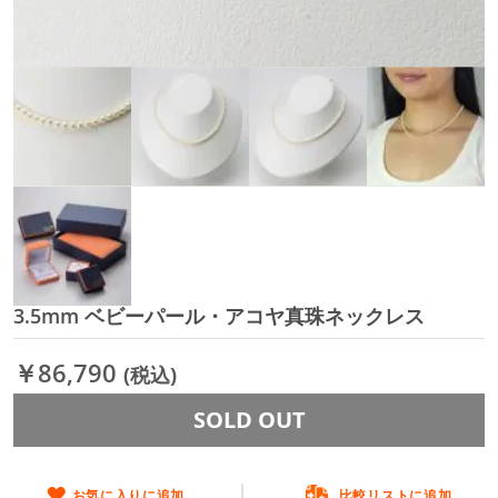
3.5mm ベビーパール・アコヤ真珠ネックレス
イ
メ
ー
￥86,790
(税込)
ジ
ギ
SOLD OUT
ャ
ラ
リ
ー
お気に入りに追加
比較リストに追加