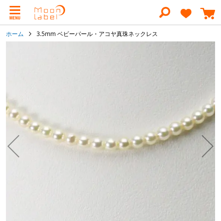
コ
ン
テ
ン
ホーム
3.5mm ベビーパール・アコヤ真珠ネックレス
ツ
に
イ
ス
メ
キ
ー
ッ
ジ
プ
ギ
ャ
ラ
リ
ー
の
最
後
に
移
動
す
る