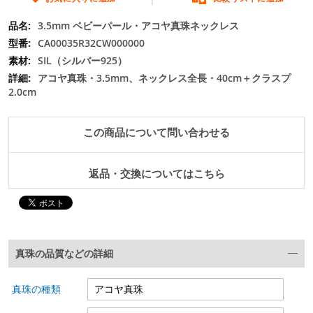
の
最
3.5mm ベビーパール・アコヤ真珠ネックレス
初
CA00035R32CW000000
に
SIL（シルバー925）
移
アコヤ真珠・3.5mm、ネックレス全長・40cm＋クラスプ
動
2.0cm
す
る
この商品について問い合わせる
返品・交換についてはこちら
真珠の品質などの詳細
真珠の種類