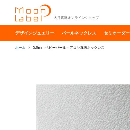
大月真珠オンラインショップ
デザインジュエリー
パールネックレス
セミオーダー
ホーム
5.0mm ベビーパール・アコヤ真珠ネックレス
イ
メ
ー
ジ
ギ
ャ
ラ
リ
ー
の
最