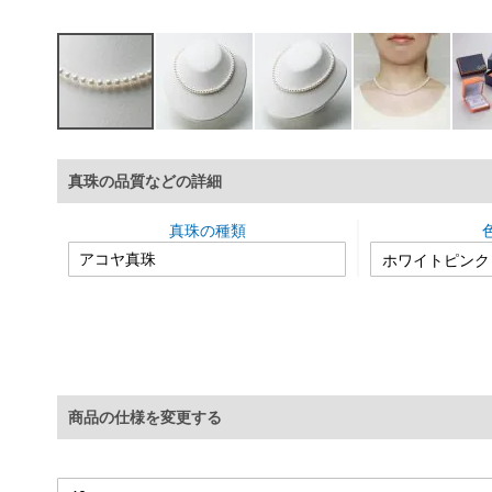
イ
メ
真珠の品質などの詳細
ー
ジ
ギ
真珠の種類
ャ
ラ
リ
ー
の
最
初
に
商品の仕様を変更する
移
動
す