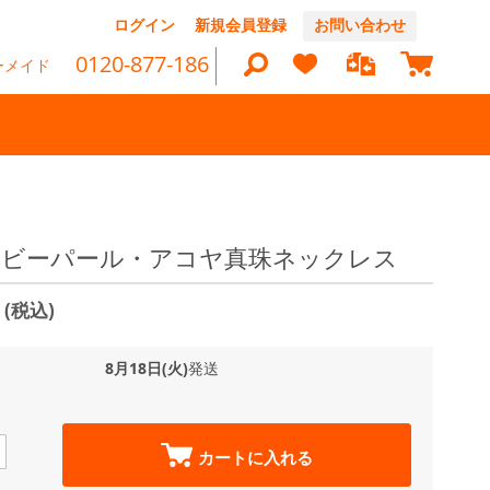
コ
ログイン
新規会員登録
お問い合わせ
ン
マイカ
テ
0120-877-186
ーメイド
ン
ツ
に
ス
キ
ッ
検
プ
索
m ベビーパール・アコヤ真珠ネックレス
0
(税込)
8月18日(火)
発送
カートに入れる