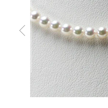
後
に
移
動
す
る