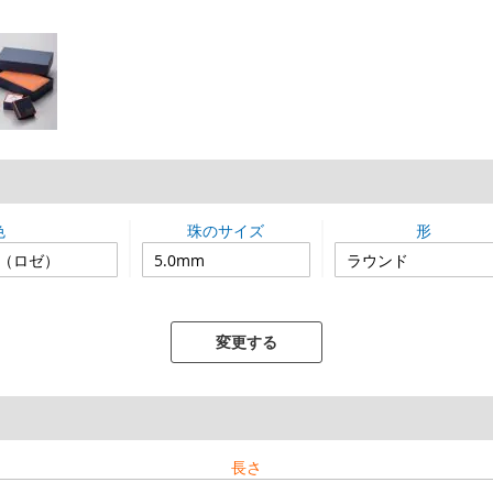
色
珠のサイズ
形
変更する
長さ