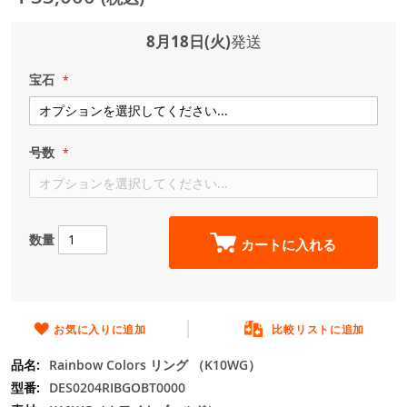
ジ
ギ
ャ
8月18日(火)
発送
ラ
リ
宝石
ー
の
最
初
号数
に
移
動
す
る
数量
カートに入れる
お気に入りに追加
比較リストに追加
Rainbow Colors リング （K10WG）
DES0204RIBGOBT0000