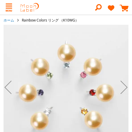
コ
ン
テ
ン
ホーム
Rainbow Colors リング （K10WG）
ツ
に
イ
ス
メ
キ
ー
ッ
ジ
プ
ギ
ャ
ラ
リ
ー
の
最
後
に
移
動
す
る