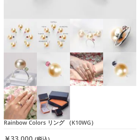
Rainbow Colors リング （K10WG）
イ
メ
ー
￥33,000
(税込)