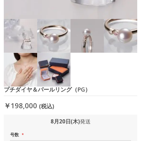
プチダイヤ＆パールリング（PG）
イ
メ
ー
￥198,000
(税込)
ジ
ギ
ャ
8月20日(木)
発送
ラ
リ
号数
ー