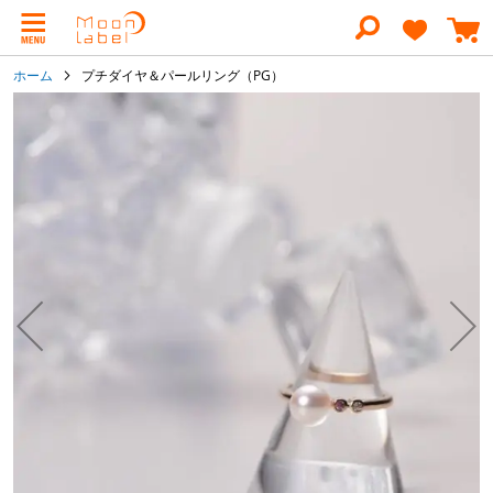
コ
ン
テ
ン
ホーム
プチダイヤ＆パールリング（PG）
ツ
に
イ
ス
メ
キ
ー
ッ
ジ
プ
ギ
ャ
ラ
リ
ー
の
最
後
に
移
動
す
る