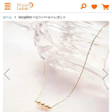
コ
ン
テ
ン
ホーム
Seraphim ベビーパールペンダント
ツ
に
イ
ス
メ
キ
ー
ッ
ジ
プ
ギ
ャ
ラ
リ
ー
の
最
後
に
移
動
す
る