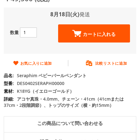
ジ
ギ
ャ
8月18日(火)
発送
ラ
リ
ー
数量
カートに入れる
の
最
初
に
移
お気に入りに追加
比較リストに追加
動
Seraphim ベビーパールペンダント
す
る
DES0402SERAPH00000
K18YG（イエローゴールド）
アコヤ真珠・4.0mm、チェーン・41cm（41cmまたは
37cm・2段階調節）、トップのサイズ（横・約15mm）
この商品について問い合わせる