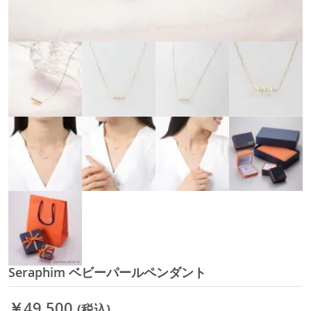
Seraphim ベビーパールペンダント
イ
メ
ー
￥49,500
(税込)