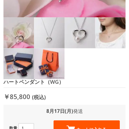
ハートペンダント（WG）
イ
メ
ー
￥85,800
(税込)
ジ
ギ
ャ
8月17日(月)
発送
ラ
リ
ー
数量