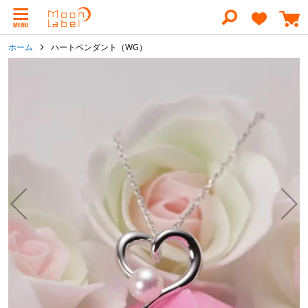
コ
ン
テ
ン
ホーム
ハートペンダント（WG）
ツ
に
イ
ス
メ
キ
ー
ッ
ジ
プ
ギ
ャ
ラ
リ
ー
の
最
後
に
移
動
す
る