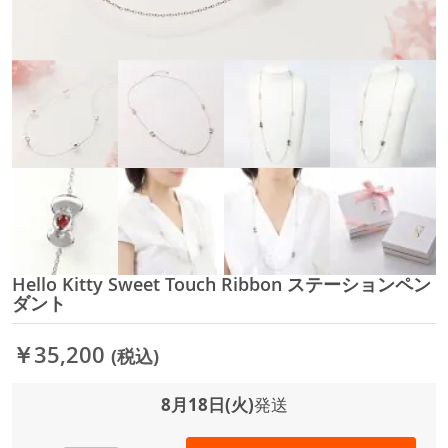
Hello Kitty Sweet Touch Ribbon ステーションペン
イ
ダント
メ
ー
ジ
￥35,200
(税込)
ギ
ャ
8月18日(火)
発送
ラ
リ
ー