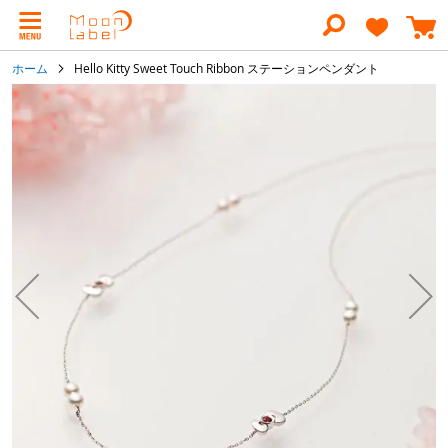
コ
ン
テ
ン
ホーム
Hello Kitty Sweet Touch Ribbon ステーションペンダント
ツ
に
イ
ス
メ
キ
ー
ッ
ジ
プ
ギ
ャ
ラ
リ
ー
の
最
後
に
移
動
す
る