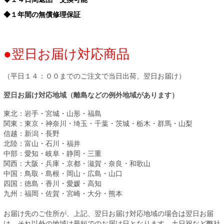
◆１年間の無償修理保証
●翌日お届け対応商品
（平日１４：００までのご注文で当日出荷、翌日お届け）
翌日お届け対応地域（離島などの例外地域があります）
東北：岩手・宮城・山形・福島
関東：東京・神奈川・埼玉・千葉・茨城・栃木・群馬・山梨
信越：新潟・長野
北陸：富山・石川・福井
中部：愛知・岐阜・静岡・三重
関西：大阪・兵庫・京都・滋賀・奈良・和歌山
中国：鳥取・島根・岡山・広島・山口
四国：徳島・香川・愛媛・高知
九州：福岡・佐賀・宮崎・大分・熊本
お届け先のご住所が、上記、翌日お届け対応地域の場合は翌日お届
け。それ以外の地域は最短でのお届け日となります。土日祝など弊社