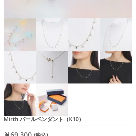
Mirth パールペンダント（K10）
イ
メ
ー
￥69,300
(税込)