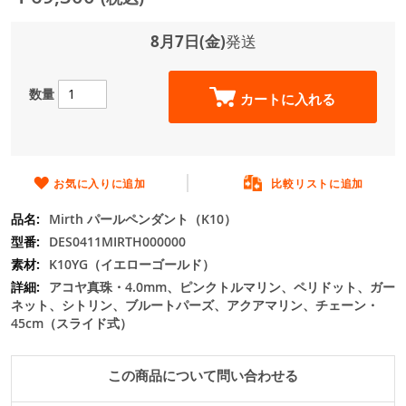
ジ
ギ
ャ
8月7日(金)
発送
ラ
リ
ー
数量
カートに入れる
の
最
初
に
移
お気に入りに追加
比較リストに追加
動
Mirth パールペンダント（K10）
す
る
DES0411MIRTH000000
K10YG（イエローゴールド）
アコヤ真珠・4.0mm、ピンクトルマリン、ペリドット、ガー
ネット、シトリン、ブルートパーズ、アクアマリン、チェーン・
45cm（スライド式）
この商品について問い合わせる