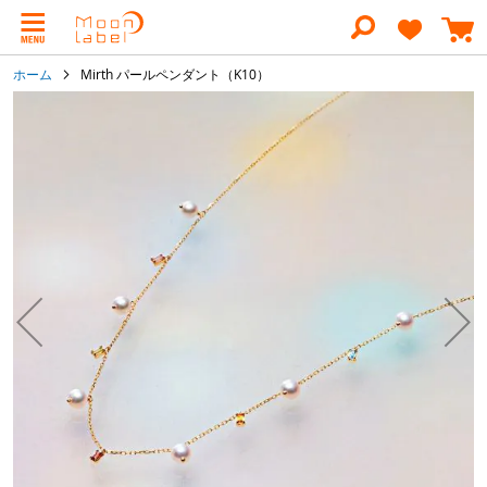
コ
ン
テ
ン
ホーム
Mirth パールペンダント（K10）
ツ
に
イ
ス
メ
キ
ー
ッ
ジ
プ
ギ
ャ
ラ
リ
ー
の
最
後
に
移
動
す
る