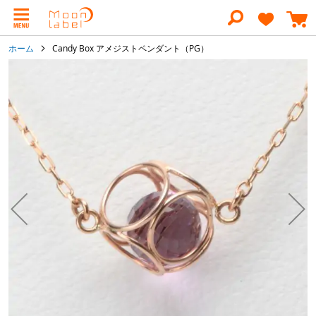
コ
ン
テ
ン
ホーム
Candy Box アメジストペンダント（PG）
ツ
に
イ
ス
メ
キ
ー
ッ
ジ
プ
ギ
ャ
ラ
リ
ー
の
最
後
に
移
動
す
る