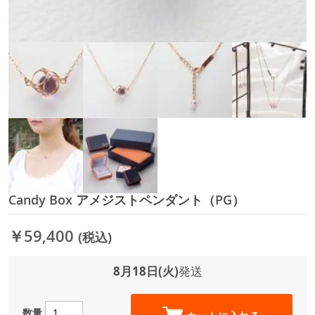
Candy Box アメジストペンダント（PG）
イ
メ
ー
￥59,400
(税込)
ジ
ギ
ャ
8月18日(火)
発送
ラ
リ
ー
数量