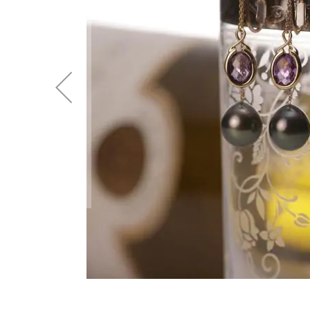
後
に
移
動
す
る