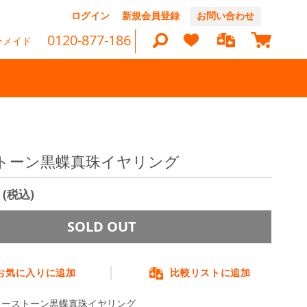
コ
ログイン
新規会員登録
お問い合わせ
ン
マイカ
テ
0120-877-186
ーメイド
ン
ツ
に
ス
キ
ッ
検
プ
索
トーン黒蝶真珠イヤリング
0
(税込)
SOLD OUT
お気に入りに追加
比較リストに追加
ラーストーン黒蝶真珠イヤリング