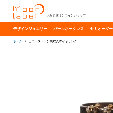
大月真珠オンラインショップ
デザインジュエリー
パールネックレス
セミオーダー
ホーム
カラーストーン黒蝶真珠イヤリング
イ
メ
ー
ジ
ギ
ャ
ラ
リ
ー
の
最