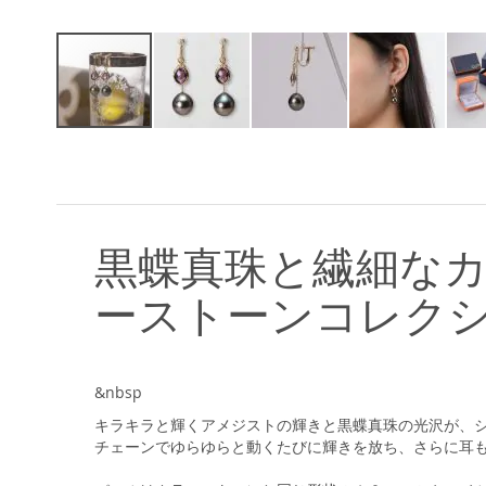
イ
メ
ー
ジ
ギ
ャ
黒蝶真珠と繊細な
ラ
リ
ーストーンコレク
ー
の
最
初
&nbsp
に
移
キラキラと輝くアメジストの輝きと黒蝶真珠の光沢が、
動
チェーンでゆらゆらと動くたびに輝きを放ち、さらに耳
す