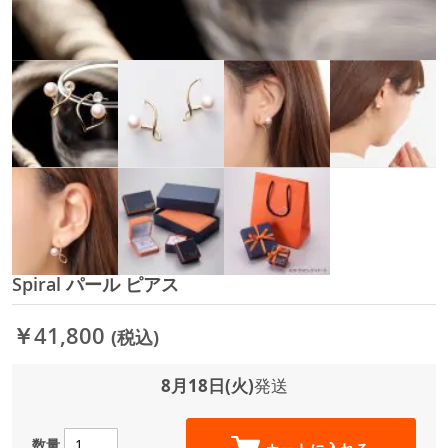
Spiral パール ピアス
イ
メ
ー
￥41,800
(税込)
ジ
ギ
ャ
8月18日(火)
発送
ラ
リ
ー
数量