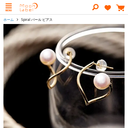
コ
ン
テ
ン
ホーム
Spiral パール ピアス
ツ
に
イ
ス
メ
キ
ー
ッ
ジ
プ
ギ
ャ
ラ
リ
ー
の
最
後
に
移
動
す
る