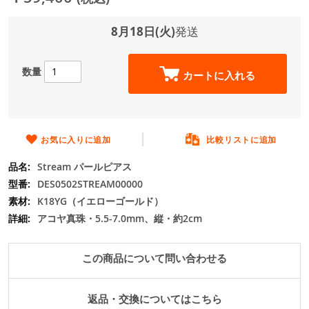
ジ
ギ
ャ
8月18日(火)
発送
ラ
リ
ー
数量
カートに入れる
の
最
初
に
移
お気に入りに追加
比較リストに追加
動
Stream パールピアス
す
る
DES0502STREAM00000
K18YG（イエローゴールド）
アコヤ真珠・5.5-7.0mm、縦・約2cm
この商品について問い合わせる
返品・交換についてはこちら