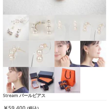
Stream パールピアス
イ
メ
ー
￥59,400
(税込)