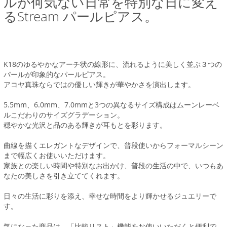
ルが何気ない日常を特別な日に変え
るStream パールピアス。
K18のゆるやかなアーチ状の線形に、流れるように美しく並ぶ３つの
パールが印象的なパールピアス。
アコヤ真珠ならではの優しい輝きが華やかさを演出します。
5.5mm、6.0mm、7.0mmと3つの異なるサイズ構成はムーンレーベ
ルこだわりのサイズグラデーション。
穏やかな光沢と品のある輝きが耳もとを彩ります。
曲線を描くエレガントなデザインで、普段使いからフォーマルシーン
まで幅広くお使いいただけます。
家族との楽しい時間や特別なお出かけ、普段の生活の中で、いつもあ
なたの美しさを引き立ててくれます。
日々の生活に彩りを添え、幸せな時間をより輝かせるジュエリーで
す。
気になった商品は、「比較リスト」機能をお使いいただくと便利で