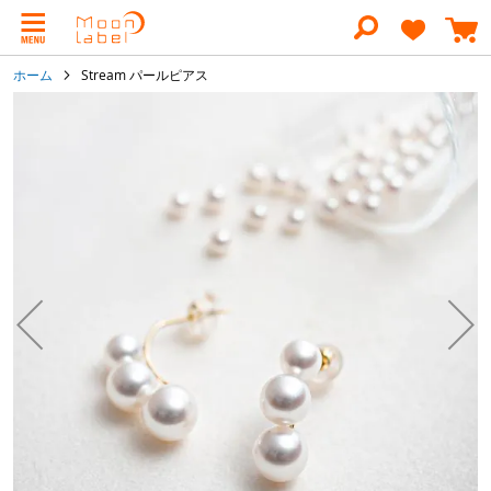
コ
ン
テ
ン
ホーム
Stream パールピアス
ツ
に
イ
ス
メ
キ
ー
ッ
ジ
プ
ギ
ャ
ラ
リ
ー
の
最
後
に
移
動
す
る