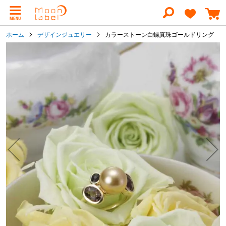
コ
ン
テ
ン
ホーム
デザインジュエリー
カラーストーン白蝶真珠ゴールドリング
ツ
に
イ
ス
メ
キ
ー
ッ
ジ
プ
ギ
ャ
ラ
リ
ー
の
最
後
に
移
動
す
る