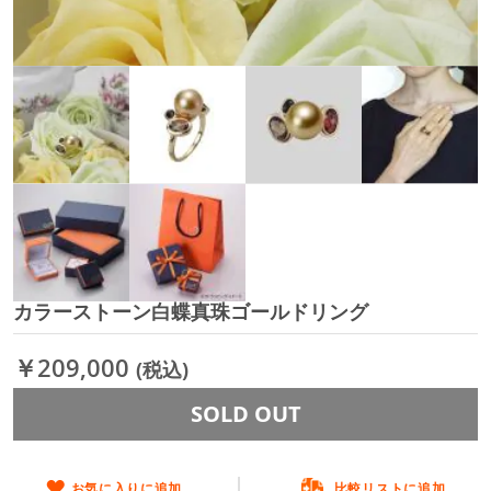
カラーストーン白蝶真珠ゴールドリング
イ
メ
ー
￥209,000
(税込)
ジ
ギ
SOLD OUT
ャ
ラ
リ
ー
お気に入りに追加
比較リストに追加