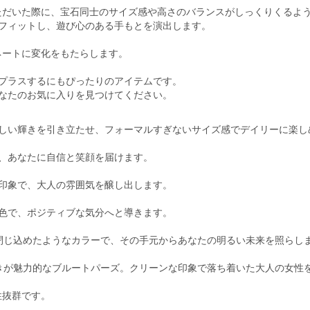
ただいた際に、宝石同士のサイズ感や高さのバランスがしっくりくるよ
フィットし、遊び心のある手もとを演出します。
ネートに変化をもたらします。
プラスするにもぴったりのアイテムです。
す。あなたのお気に入りを見つけてください。
優しい輝きを引き立たせ、フォーマルすぎないサイズ感でデイリーに楽し
、あなたに自信と笑顔を届けます。
印象で、大人の雰囲気を醸し出します。
色で、ポジティブな気分へと導きます。
閉じ込めたようなカラーで、その手元からあなたの明るい未来を照らし
きが魅力的なブルートパーズ。クリーンな印象で落ち着いた大人の女性
性抜群です。