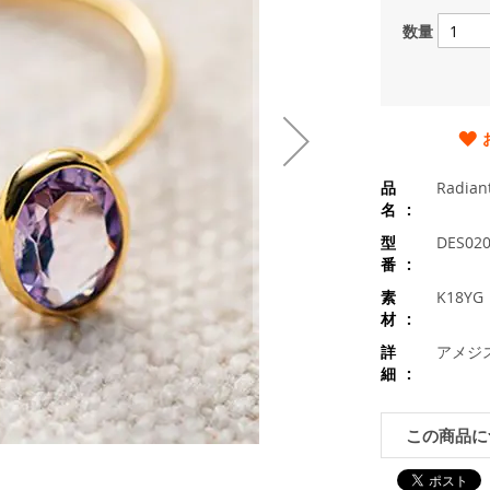
数量
品
Radia
名
型
DES020
番
素
K18Y
材
詳
アメジ
細
この商品に