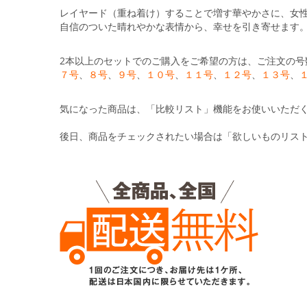
レイヤード（重ね着け）することで増す華やかさに、女
自信のついた晴れやかな表情から、幸せを引き寄せます
2本以上のセットでのご購入をご希望の方は、ご注文の号
７号
、
８号
、
９号
、
１０号
、
１１号
、
１２号
、
１３号
、
気になった商品は、「比較リスト」機能をお使いいただ
後日、商品をチェックされたい場合は「欲しいものリス