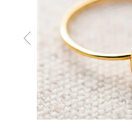
後
に
移
動
す
る