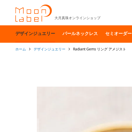
大月真珠オンラインショップ
デザインジュエリー
パールネックレス
セミオーダー
ホーム
デザインジュエリー
Radiant Gems リング アメジスト
イ
メ
ー
ジ
ギ
ャ
ラ
リ
ー
の
最