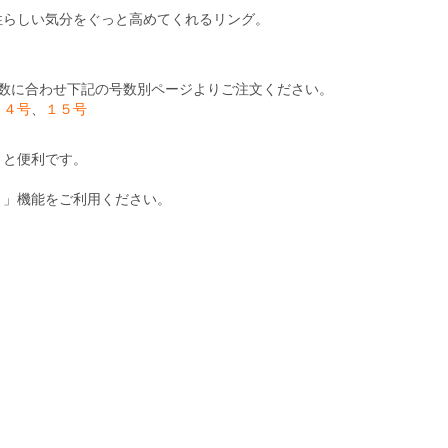
性らしい気分をぐっと高めてくれるリング。
。
数に合わせ下記の号数別ページよりご注文ください。
１４号
、
１５号
くと便利です。
ト」機能をご利用ください。