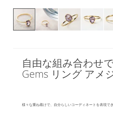
イ
メ
ー
ジ
ギ
ャ
自由な組み合わせで、
ラ
リ
Gems リング ア
ー
の
最
初
に
移
動
様々な重ね着けで、自分らしいコーディネートを表現で
す