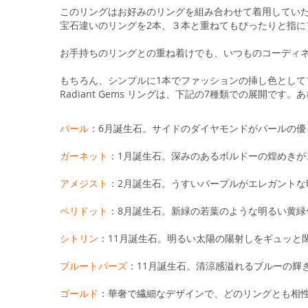
る
このリングはお好みのリングを組み合わせて着用してい
宝石違いのリングを2本、３本と重ねてもぴったりと指に
お手持ちのリングとの重ね着けでも、いつものコーディ
もちろん、シンプルに1本でファッションの挿し色として
Radiant Gems リングは、下記の7種類での展開で
パール
：6月誕生石。サイドのダイヤモンドがパールの
ガーネット
：1月誕生石。深みのあるボルドーの煌めきが
アメジスト
：2月誕生石。うすいパープルがエレガントな
ペリドット
：8月誕生石。新緑の若葉のような明るい黄緑
シトリン
：11月誕生石。明るい太陽の陽射しをギュッと
ブルートパーズ
：11月誕生石。清涼感溢れるブルーの輝
ゴールド
：華奢で繊細なデザインで、どのリングとも相