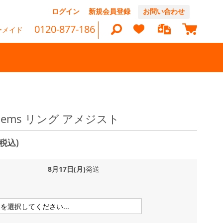
コ
ログイン
新規会員登録
お問い合わせ
ン
マイカ
テ
0120-877-186
ーメイド
ン
ツ
に
ス
キ
ッ
検
プ
索
t Gems リング アメジスト
(税込)
8月17日(月)
発送