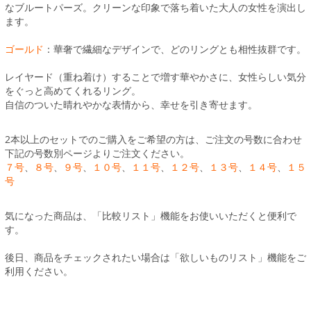
なブルートパーズ。クリーンな印象で落ち着いた大人の女性を演出し
ます。
ゴールド
：華奢で繊細なデザインで、どのリングとも相性抜群です。
レイヤード（重ね着け）することで増す華やかさに、女性らしい気分
をぐっと高めてくれるリング。
自信のついた晴れやかな表情から、幸せを引き寄せます。
2本以上のセットでのご購入をご希望の方は、ご注文の号数に合わせ
下記の号数別ページよりご注文ください。
７号
、
８号
、
９号
、
１０号
、
１１号
、
１２号
、
１３号
、
１４号
、
１５
号
気になった商品は、「比較リスト」機能をお使いいただくと便利で
す。
後日、商品をチェックされたい場合は「欲しいものリスト」機能をご
利用ください。