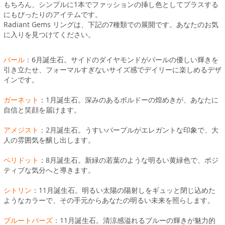
もちろん、シンプルに1本でファッションの挿し色としてプラスする
にもぴったりのアイテムです。
Radiant Gems リングは、下記の7種類での展開です。あなたのお気
に入りを見つけてください。
パール
：6月誕生石。サイドのダイヤモンドがパールの優しい輝きを
引き立たせ、フォーマルすぎないサイズ感でデイリーに楽しめるデザ
インです。
ガーネット
：1月誕生石。深みのあるボルドーの煌めきが、あなたに
自信と笑顔を届けます。
アメジスト
：2月誕生石。うすいパープルがエレガントな印象で、大
人の雰囲気を醸し出します。
ペリドット
：8月誕生石。新緑の若葉のような明るい黄緑色で、ポジ
ティブな気分へと導きます。
シトリン
：11月誕生石。明るい太陽の陽射しをギュッと閉じ込めた
ようなカラーで、その手元からあなたの明るい未来を照らします。
ブルートパーズ
：11月誕生石。清涼感溢れるブルーの輝きが魅力的