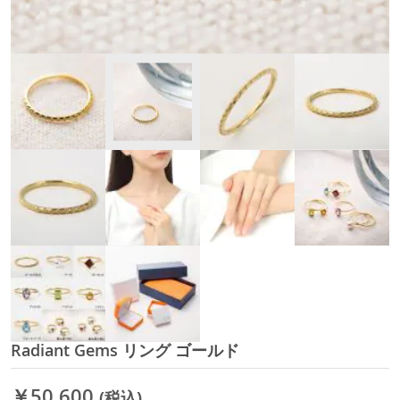
Radiant Gems リング ゴールド
イ
メ
ー
￥50,600
(税込)