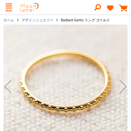
コ
ン
テ
ン
ホーム
デザインジュエリー
Radiant Gems リング ゴールド
ツ
に
イ
ス
メ
キ
ー
ッ
ジ
プ
ギ
ャ
ラ
リ
ー
の
最
後
に
移
動
す
る