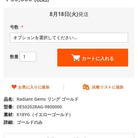
ジ
ギ
ャ
8月18日(火)
発送
ラ
リ
号数
ー
の
最
初
に
数量
カートに入れる
移
動
す
る
お気に入りに追加
比較リストに追加
Radiant Gems リング ゴールド
DES0202RAG-9800000
K18YG（イエローゴールド）
ゴールドのみ