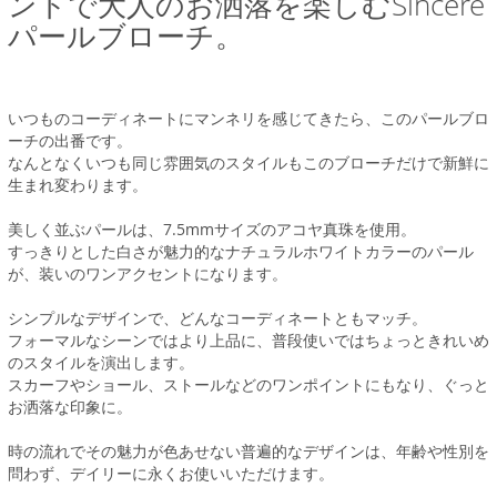
ントで大人のお洒落を楽しむSincere
パールブローチ。
いつものコーディネートにマンネリを感じてきたら、このパールブロ
ーチの出番です。
なんとなくいつも同じ雰囲気のスタイルもこのブローチだけで新鮮に
生まれ変わります。
美しく並ぶパールは、7.5mmサイズのアコヤ真珠を使用。
すっきりとした白さが魅力的なナチュラルホワイトカラーのパール
が、装いのワンアクセントになります。
シンプルなデザインで、どんなコーディネートともマッチ。
フォーマルなシーンではより上品に、普段使いではちょっときれいめ
のスタイルを演出します。
スカーフやショール、ストールなどのワンポイントにもなり、ぐっと
お洒落な印象に。
時の流れでその魅力が色あせない普遍的なデザインは、年齢や性別を
問わず、デイリーに永くお使いいただけます。