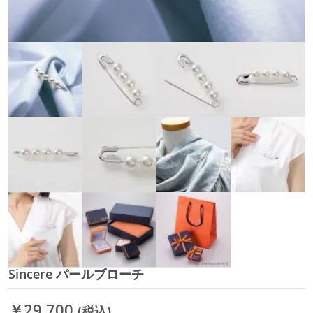
Sincere パールブローチ
イ
メ
ー
￥29,700
(税込)