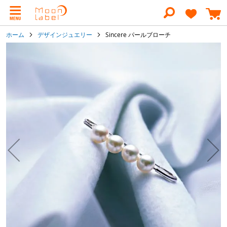
コ
ン
テ
ン
ホーム
デザインジュエリー
Sincere パールブローチ
ツ
に
イ
ス
メ
キ
ー
ッ
ジ
プ
ギ
ャ
ラ
リ
ー
の
最
後
に
移
動
す
る