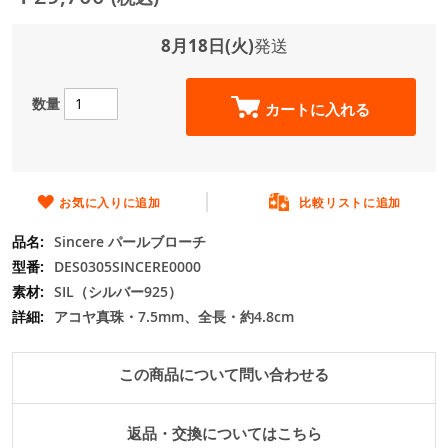
ジ
ギ
ャ
8月18日(火)
発送
ラ
リ
ー
数量
カートに入れる
の
最
初
に
移
お気に入りに追加
比較リストに追加
動
Sincere パールブローチ
す
る
DES0305SINCERE0000
SIL（シルバー925）
アコヤ真珠・7.5mm、全長・約4.8cm
この商品について問い合わせる
返品・交換についてはこちら