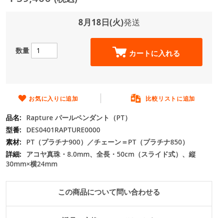
ジ
ギ
ャ
8月18日(火)
発送
ラ
リ
ー
数量
カートに入れる
の
最
初
に
移
お気に入りに追加
比較リストに追加
動
Rapture パールペンダント（PT）
す
る
DES0401RAPTURE0000
PT（プラチナ900）／チェーン＝PT（プラチナ850）
アコヤ真珠・8.0mm、全長・50cm（スライド式）、縦
30mm×横24mm
この商品について問い合わせる