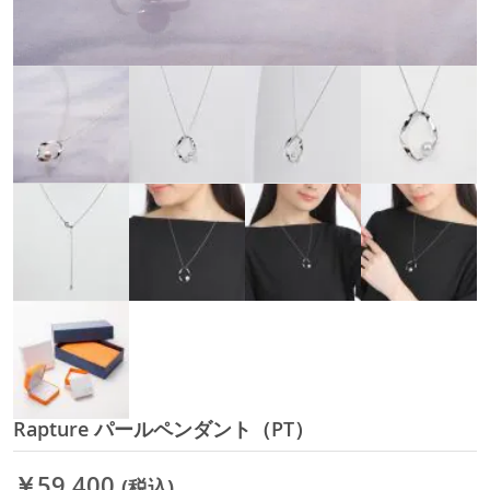
Rapture パールペンダント（PT）
イ
メ
ー
￥59,400
(税込)