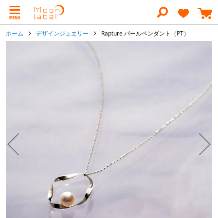
コ
ン
テ
ン
ホーム
デザインジュエリー
Rapture パールペンダント（PT）
ツ
に
イ
ス
メ
キ
ー
ッ
ジ
プ
ギ
ャ
ラ
リ
ー
の
最
後
に
移
動
す
る