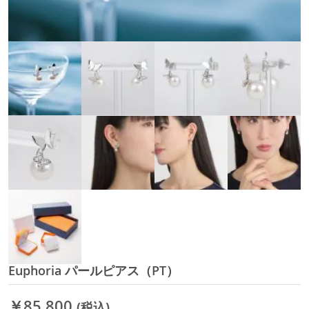
Euphoria パールピアス（PT）
イ
メ
ー
￥85,800
(税込)