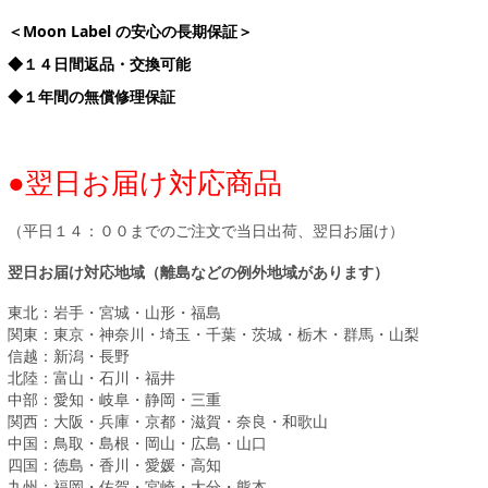
＜Moon Label の安心の長期保証＞
◆１４日間返品・交換可能
◆１年間の無償修理保証
●翌日お届け対応商品
（平日１４：００までのご注文で当日出荷、翌日お届け）
翌日お届け対応地域（離島などの例外地域があります）
東北：岩手・宮城・山形・福島
関東：東京・神奈川・埼玉・千葉・茨城・栃木・群馬・山梨
信越：新潟・長野
北陸：富山・石川・福井
中部：愛知・岐阜・静岡・三重
関西：大阪・兵庫・京都・滋賀・奈良・和歌山
中国：鳥取・島根・岡山・広島・山口
四国：徳島・香川・愛媛・高知
九州：福岡・佐賀・宮崎・大分・熊本