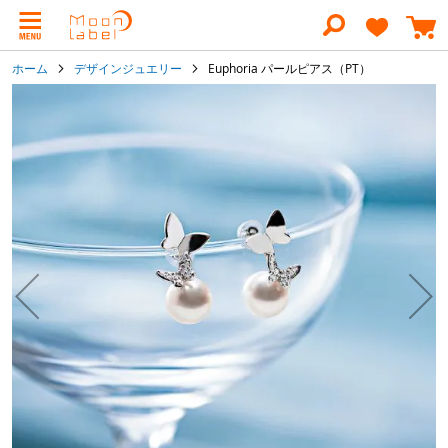
コ
ン
テ
ン
ホーム
デザインジュエリー
Euphoria パールピアス（PT）
ツ
に
イ
ス
メ
キ
ー
ッ
ジ
プ
ギ
ャ
ラ
リ
ー
の
最
後
に
移
動
す
る