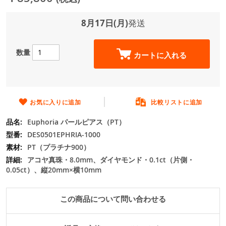
ジ
ギ
ャ
8月17日(月)
発送
ラ
リ
ー
数量
カートに入れる
の
最
初
に
移
お気に入りに追加
比較リストに追加
動
Euphoria パールピアス（PT）
す
る
DES0501EPHRIA-1000
PT（プラチナ900）
アコヤ真珠・8.0mm、ダイヤモンド・0.1ct（片側・
0.05ct）、縦20mm×横10mm
この商品について問い合わせる