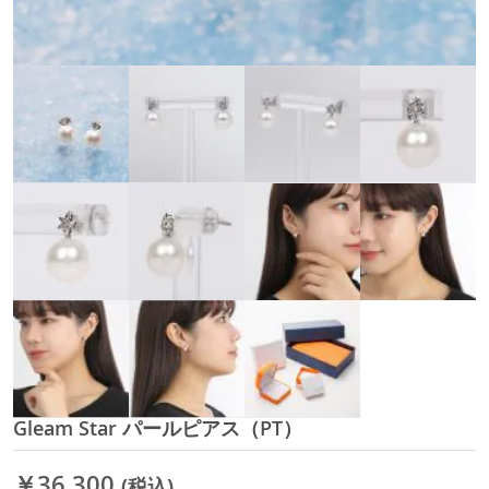
Gleam Star パールピアス（PT）
イ
メ
ー
￥36,300
(税込)