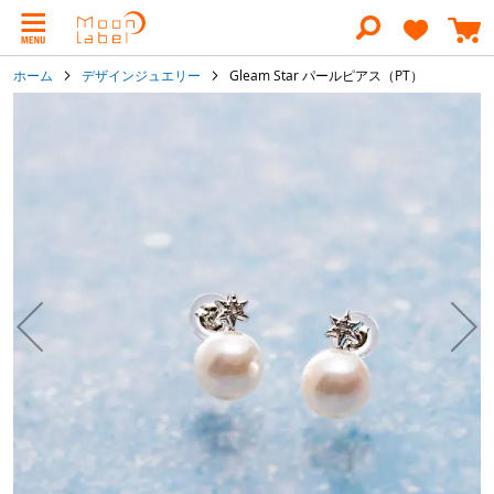
コ
ン
テ
ン
ホーム
デザインジュエリー
Gleam Star パールピアス（PT）
ツ
に
イ
ス
メ
キ
ー
ッ
ジ
プ
ギ
ャ
ラ
リ
ー
の
最
後
に
移
動
す
る