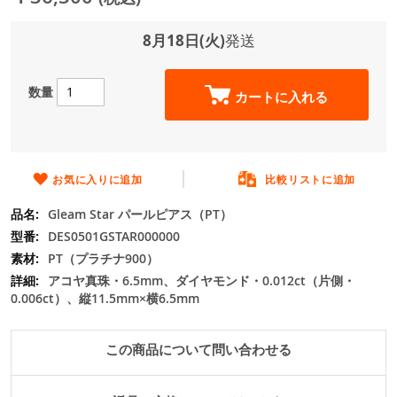
ジ
ギ
ャ
8月18日(火)
発送
ラ
リ
ー
数量
カートに入れる
の
最
初
に
移
お気に入りに追加
比較リストに追加
動
Gleam Star パールピアス（PT）
す
る
DES0501GSTAR000000
PT（プラチナ900）
アコヤ真珠・6.5mm、ダイヤモンド・0.012ct（片側・
0.006ct）、縦11.5mm×横6.5mm
この商品について問い合わせる