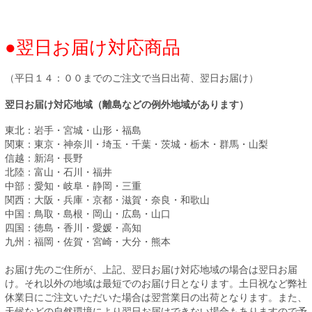
●翌日お届け対応商品
（平日１４：００までのご注文で当日出荷、翌日お届け）
翌日お届け対応地域（離島などの例外地域があります）
東北：岩手・宮城・山形・福島
関東：東京・神奈川・埼玉・千葉・茨城・栃木・群馬・山梨
信越：新潟・長野
北陸：富山・石川・福井
中部：愛知・岐阜・静岡・三重
関西：大阪・兵庫・京都・滋賀・奈良・和歌山
中国：鳥取・島根・岡山・広島・山口
四国：徳島・香川・愛媛・高知
九州：福岡・佐賀・宮崎・大分・熊本
お届け先のご住所が、上記、翌日お届け対応地域の場合は翌日お届
け。それ以外の地域は最短でのお届け日となります。土日祝など弊社
休業日にご注文いただいた場合は翌営業日の出荷となります。また、
天候などの自然環境により翌日お届けできない場合もありますので予