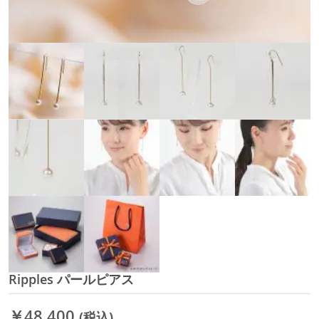
Ripples パールピアス
イ
メ
ー
￥48,400
(税込)