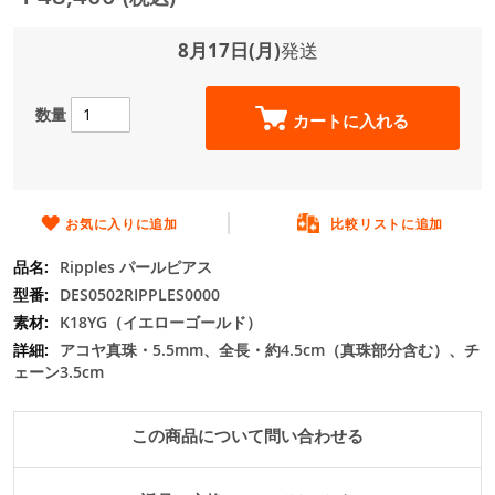
ジ
ギ
ャ
8月17日(月)
発送
ラ
リ
ー
数量
カートに入れる
の
最
初
に
移
お気に入りに追加
比較リストに追加
動
Ripples パールピアス
す
る
DES0502RIPPLES0000
K18YG（イエローゴールド）
アコヤ真珠・5.5mm、全長・約4.5cm（真珠部分含む）、チ
ェーン3.5cm
この商品について問い合わせる