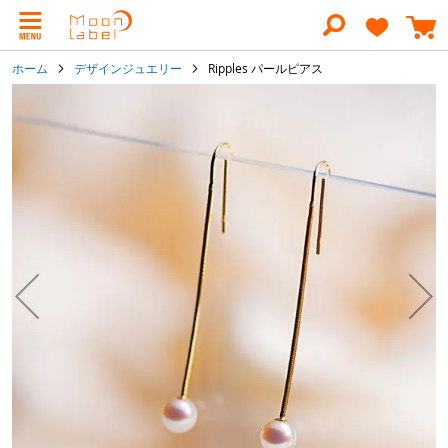
コ
ン
テ
ン
ホーム
デザインジュエリー
Ripples パールピアス
ツ
に
イ
ス
メ
キ
ー
ッ
ジ
プ
ギ
ャ
ラ
リ
ー
の
最
後
に
移
動
す
る