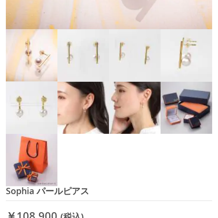
Sophia パールピアス
イ
メ
ー
￥108,900
(税込)