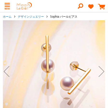
コ
ン
テ
ン
ホーム
デザインジュエリー
Sophia パールピアス
ツ
に
イ
ス
メ
キ
ー
ッ
ジ
プ
ギ
ャ
ラ
リ
ー
の
最
後
に
移
動
す
る