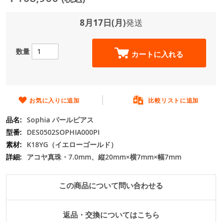
ジ
ギ
ャ
8月17日(月)
発送
ラ
リ
ー
数量
カートに入れる
の
最
初
に
移
お気に入りに追加
比較リストに追加
動
Sophia パールピアス
す
る
DES0502SOPHIA000PI
K18YG（イエローゴールド）
アコヤ真珠・7.0mm、縦20mm×横7mm×幅7mm
この商品について問い合わせる
返品・交換についてはこちら