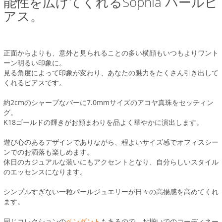
能性を広げてくれるSophia パールピ
アス。
正面からよりも、意外と見られることの多い横顔もいつもよりワント
ーン明るい印象に。
見る角度によって印象が変わり、あなたの魅力をたくさん引き出して
くれるピアスです。
約2cmのシャープなバーに7.0mmサイズのアコヤ真珠をセッティン
グ。
K18ゴールドの輝きがお顔まわりを品よく華やかに演出します。
遊び心のあるデザインでありながら、程よいサイズ感でオフィスシー
ンでのお洒落も楽しめます。
休日のカジュアルな装いにもアクセントとなり、自分らしいスタイル
のエッセンスになります。
シンプルすぎない一粒パールジュエリーが日々の高揚感を高めてくれ
ます。
同じコレクションの
ペンダント
もあるので、お揃いでのコーディネー