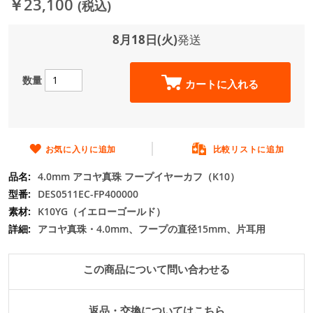
￥23,100
(税込)
ジ
ギ
ャ
8月18日(火)
発送
ラ
リ
ー
数量
カートに入れる
の
最
初
に
移
お気に入りに追加
比較リストに追加
動
4.0mm アコヤ真珠 フープイヤーカフ（K10）
す
る
DES0511EC-FP400000
K10YG（イエローゴールド）
アコヤ真珠・4.0mm、フープの直径15mm、片耳用
この商品について問い合わせる
返品・交換についてはこちら