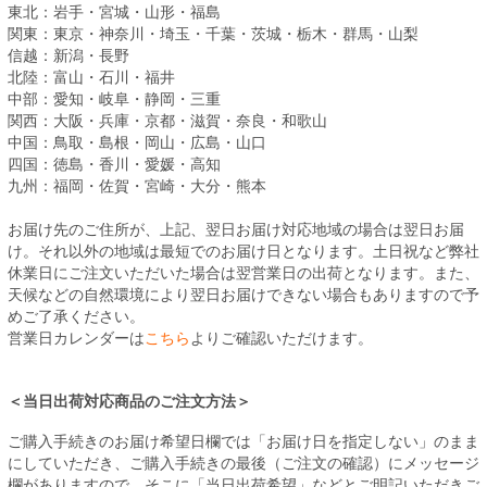
東北：岩手・宮城・山形・福島
関東：東京・神奈川・埼玉・千葉・茨城・栃木・群馬・山梨
信越：新潟・長野
北陸：富山・石川・福井
中部：愛知・岐阜・静岡・三重
関西：大阪・兵庫・京都・滋賀・奈良・和歌山
中国：鳥取・島根・岡山・広島・山口
四国：徳島・香川・愛媛・高知
九州：福岡・佐賀・宮崎・大分・熊本
お届け先のご住所が、上記、翌日お届け対応地域の場合は翌日お届
け。それ以外の地域は最短でのお届け日となります。土日祝など弊社
休業日にご注文いただいた場合は翌営業日の出荷となります。また、
天候などの自然環境により翌日お届けできない場合もありますので予
めご了承ください。
営業日カレンダーは
こちら
よりご確認いただけます。
＜当日出荷対応商品のご注文方法＞
ご購入手続きのお届け希望日欄では「お届け日を指定しない」のまま
にしていただき、ご購入手続きの最後（ご注文の確認）にメッセージ
欄がありますので、そこに「当日出荷希望」などとご明記いただきご