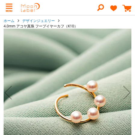
コ
ン
テ
ン
ホーム
デザインジュエリー
ツ
4.0mm アコヤ真珠 フープイヤーカフ（K10）
に
イ
ス
キ
メ
ッ
ー
プ
ジ
ギ
ャ
ラ
リ
ー
の
最
後
に
移
動
す
る