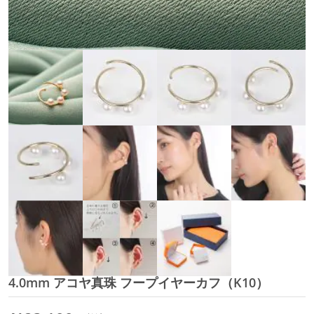
4.0mm アコヤ真珠 フープイヤーカフ（K10）
イ
メ
ー