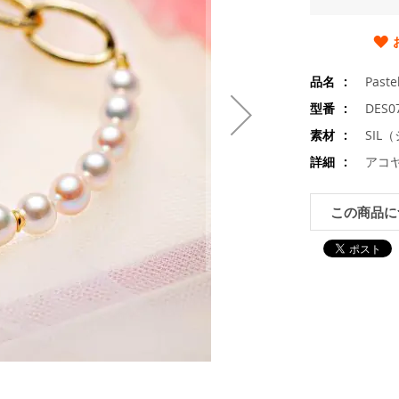
品名
Past
型番
DES0
素材
SIL
詳細
アコヤ
この商品に