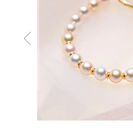
後
に
移
動
す
る