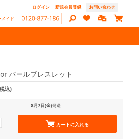
コ
ログイン
新規会員登録
お問い合わせ
ン
マイカ
テ
0120-877-186
ーメイド
ン
ツ
に
ス
キ
ッ
検
プ
索
 Color パールブレスレット
(税込)
8月7日(金)
発送
カートに入れる