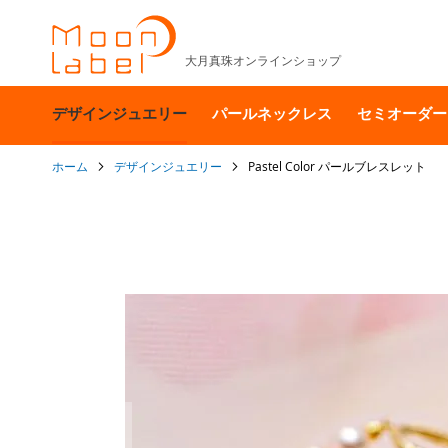
大月真珠オンラインショップ
デザインジュエリー
パールネックレス
セミオーダー
ホーム
デザインジュエリー
Pastel Color パールブレスレット
イ
メ
ー
ジ
ギ
ャ
ラ
リ
ー
の
最