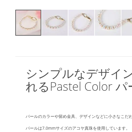
イ
メ
ー
ジ
ギ
ャ
シンプルなデザイ
ラ
リ
れるPastel Col
ー
の
最
初
に
移
パールのカラーや留め金具、デザインなどに小さなこだ
動
す
パールは7.0mmサイズのアコヤ真珠を使用しています。