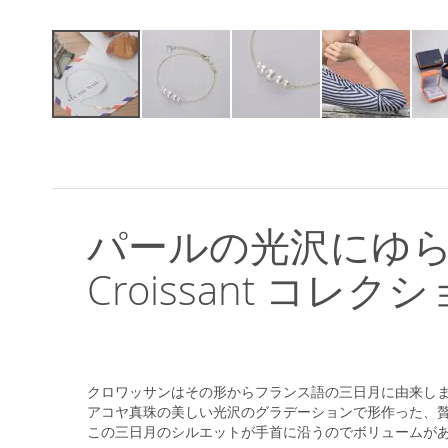
イ
メ
ー
ジ
ギ
ャ
パールの光沢にゆ
ラ
リ
Croissant 
ー
の
最
初
に
移
クロワッサンはその形からフランス語の三日月に由来し
動
アコヤ真珠の美しい光沢のグラデーションで形作った、
す
この三日月のシルエットが手首に沿うのでボリュームが