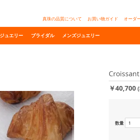
真珠の品質について
お買い物ガイド
オーダ
ジュエリー
ブライダル
メンズジュエリー
Croiss
￥40,700
数量