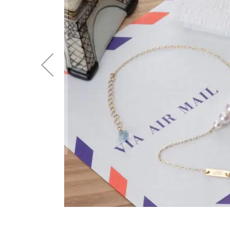
後
に
移
動
す
る