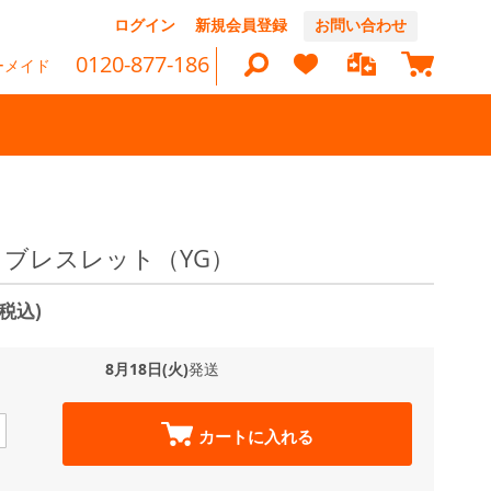
コ
ログイン
新規会員登録
お問い合わせ
ン
マイカ
テ
0120-877-186
ーメイド
ン
ツ
に
ス
キ
ッ
検
プ
索
ant ブレスレット（YG）
(税込)
8月18日(火)
発送
カートに入れる