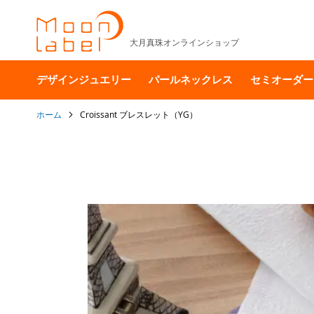
大月真珠オンラインショップ
デザインジュエリー
パールネックレス
セミオーダー
ホーム
Croissant ブレスレット（YG）
イ
メ
ー
ジ
ギ
ャ
ラ
リ
ー
の
最