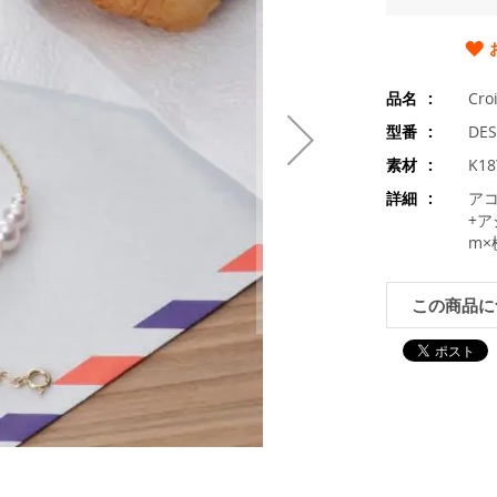
品名
Cr
型番
DES
素材
K1
詳細
アコ
+
m×
この商品に