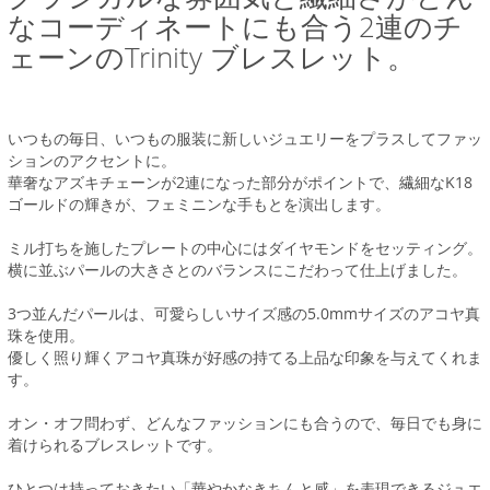
なコーディネートにも合う2連のチ
ェーンのTrinity ブレスレット。
いつもの毎日、いつもの服装に新しいジュエリーをプラスしてファッ
ションのアクセントに。
華奢なアズキチェーンが2連になった部分がポイントで、繊細なK18
ゴールドの輝きが、フェミニンな手もとを演出します。
ミル打ちを施したプレートの中心にはダイヤモンドをセッティング。
横に並ぶパールの大きさとのバランスにこだわって仕上げました。
3つ並んだパールは、可愛らしいサイズ感の5.0mmサイズのアコヤ真
珠を使用。
優しく照り輝くアコヤ真珠が好感の持てる上品な印象を与えてくれま
す。
オン・オフ問わず、どんなファッションにも合うので、毎日でも身に
着けられるブレスレットです。
ひとつは持っておきたい「華やかなきちんと感」を表現できるジュエ