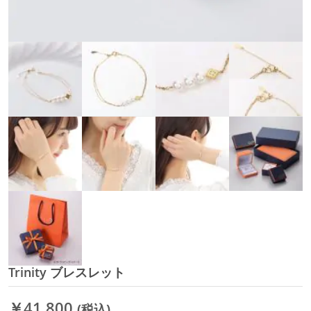
Trinity ブレスレット
イ
メ
ー
￥41,800
(税込)