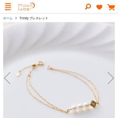
コ
ン
テ
ン
ホーム
Trinity ブレスレット
ツ
に
イ
ス
メ
キ
ー
ッ
ジ
プ
ギ
ャ
ラ
リ
ー
の
最
後
に
移
動
す
る