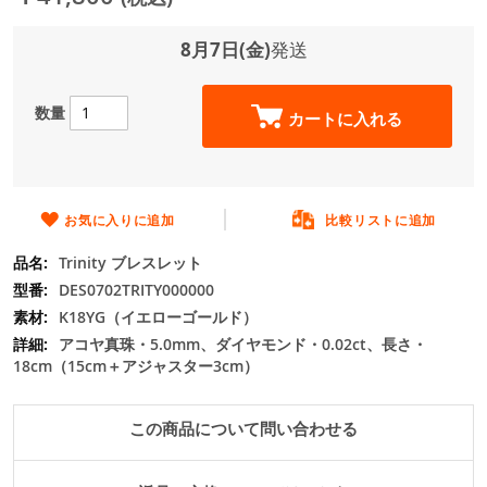
ジ
ギ
ャ
8月7日(金)
発送
ラ
リ
ー
数量
カートに入れる
の
最
初
に
移
お気に入りに追加
比較リストに追加
動
Trinity ブレスレット
す
る
DES0702TRITY000000
K18YG（イエローゴールド）
アコヤ真珠・5.0mm、ダイヤモンド・0.02ct、長さ・
18cm（15cm＋アジャスター3cm）
この商品について問い合わせる