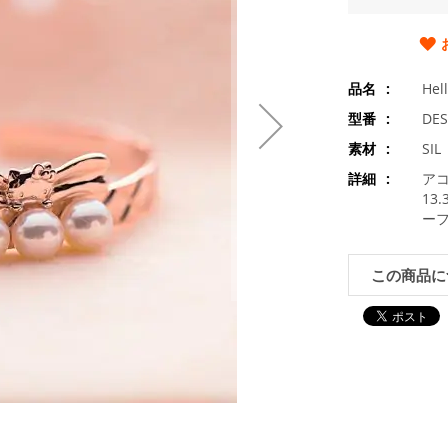
品名
Hel
型番
DES
素材
SI
詳細
アコ
13
ーフ
この商品に