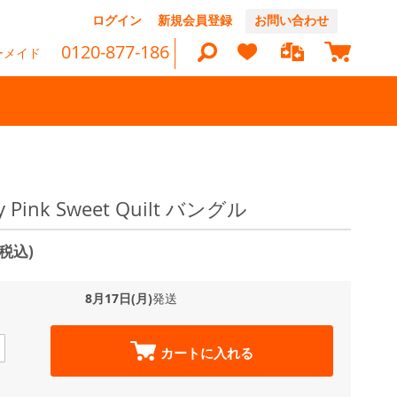
コ
ログイン
新規会員登録
お問い合わせ
ン
マイカ
テ
0120-877-186
ーメイド
ン
ツ
に
ス
キ
ッ
検
プ
索
tty Pink Sweet Quilt バングル
(税込)
8月17日(月)
発送
カートに入れる