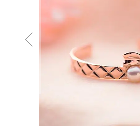
後
に
移
動
す
る