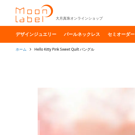
大月真珠オンラインショップ
デザインジュエリー
パールネックレス
セミオーダー
ホーム
Hello Kitty Pink Sweet Quilt バングル
イ
メ
ー
ジ
ギ
ャ
ラ
リ
ー
の
最