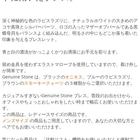
深く神秘的な色のラピスラズリに、ナチュラルホワイトの大きめのア
コヤ真珠とシルバーパーツ、ロゴの入ったマザーオブパールである黒
蝶母貝をバランスよく組み込んだ、明るさの中にもどこか落ち着いた
印象を与えるブレスレット。
青と白の濃淡がかっこよくかつお洒落にお手元を彩ります。
留め金具を使わずエラストマロープを使用していますので、着け外し
が簡単です。
Genuine Stone は、ブラックの
オニキス
、ブルーのラピスラズリ、
ブラウンの
スモーキークォーツ
の３種類からご選択いただけます。
カジュアルすぎないGenuine Stone ブレス。普段のお出かけから、
オフィスやちょっとおしゃれをしたい時まで幅広くお使いいただけま
す。
この商品は、レディースサイズの商品です。
メンズサイズ
の商品もご用意していますので、あなたの大切な方と
ペアでもお使いいただけます。
気になった商品は、「比較リスト」機能をお使いいただくと便利で