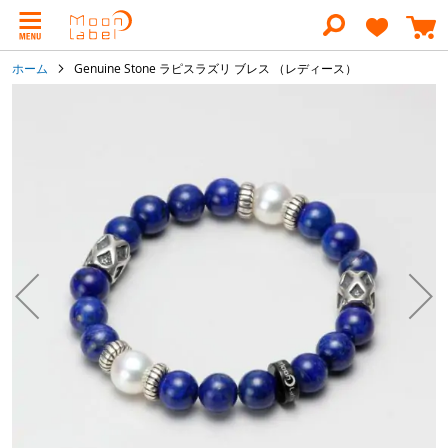
コ
ン
テ
ン
ホーム
Genuine Stone ラピスラズリ ブレス （レディース）
ツ
に
イ
ス
メ
キ
ー
ッ
ジ
プ
ギ
ャ
ラ
リ
ー
の
最
後
に
移
動
す
る