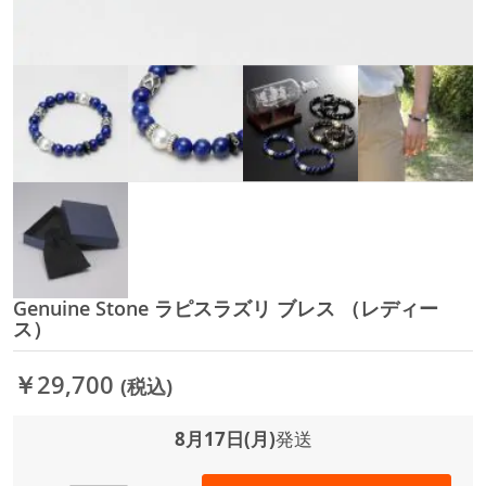
Genuine Stone ラピスラズリ ブレス （レディー
イ
ス）
メ
ー
ジ
￥29,700
(税込)
ギ
ャ
8月17日(月)
発送
ラ
リ
ー