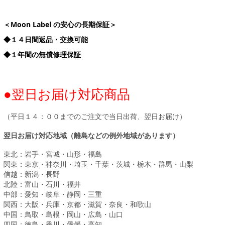
＜Moon Label の安心の長期保証＞
◆１４日間返品・交換可能
◆１年間の無償修理保証
●翌日お届け対応商品
（平日１４：００までのご注文で当日出荷、翌日お届け）
翌日お届け対応地域（離島などの例外地域があります）
東北：岩手・宮城・山形・福島
関東：東京・神奈川・埼玉・千葉・茨城・栃木・群馬・山梨
信越：新潟・長野
北陸：富山・石川・福井
中部：愛知・岐阜・静岡・三重
関西：大阪・兵庫・京都・滋賀・奈良・和歌山
中国：鳥取・島根・岡山・広島・山口
四国：徳島・香川・愛媛・高知