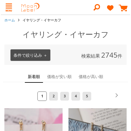
コ
ン
検
テ
索
ン
ホーム
イヤリング・イヤーカフ
ツ
に
ス
イヤリング・イヤーカフ
キ
ッ
プ
2745
条件で絞り込み ＋
検索結果
件
新着順
価格が安い順
価格が高い順
ペ
ペ
次
ペ
ペ
ペ
ペ
ペ
1
2
3
4
5
ー
ー
ー
ー
ー
ー
ー
ジ
ジ
ジ
ジ
ジ
ジ
ジ
を
読