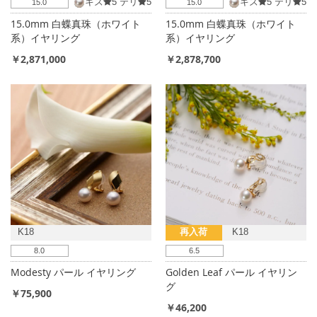
キズ
5
テリ
5
キズ
5
テリ
5
15.0
15.0
15.0mm 白蝶真珠（ホワイト
15.0mm 白蝶真珠（ホワイト
系）イヤリング
系）イヤリング
￥2,871,000
￥2,878,700
K18
再入荷
K18
8.0
6.5
Modesty パール イヤリング
Golden Leaf パール イヤリン
グ
￥75,900
￥46,200