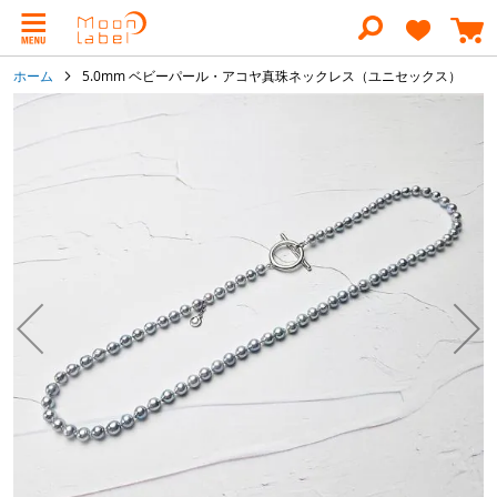
コ
ン
テ
ン
ホーム
5.0mm ベビーパール・アコヤ真珠ネックレス（ユニセックス）
ツ
に
イ
ス
メ
キ
ー
ッ
ジ
プ
ギ
ャ
ラ
リ
ー
の
最
後
に
移
動
す
る