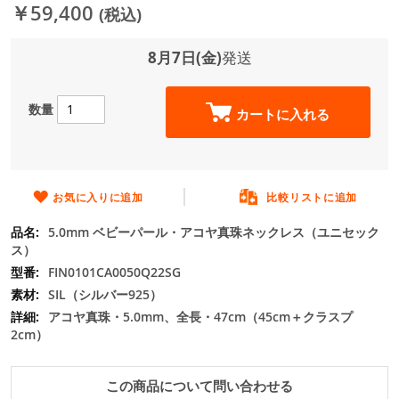
ジ
￥59,400
(税込)
ギ
ャ
8月7日(金)
発送
ラ
リ
ー
数量
の
カートに入れる
最
初
に
移
お気に入りに追加
比較リストに追加
動
す
5.0mm ベビーパール・アコヤ真珠ネックレス（ユニセック
る
ス）
FIN0101CA0050Q22SG
SIL（シルバー925）
アコヤ真珠・5.0mm、全長・47cm（45cm＋クラスプ
2cm）
この商品について問い合わせる