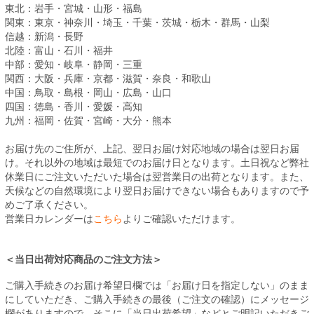
東北：岩手・宮城・山形・福島
関東：東京・神奈川・埼玉・千葉・茨城・栃木・群馬・山梨
信越：新潟・長野
北陸：富山・石川・福井
中部：愛知・岐阜・静岡・三重
関西：大阪・兵庫・京都・滋賀・奈良・和歌山
中国：鳥取・島根・岡山・広島・山口
四国：徳島・香川・愛媛・高知
九州：福岡・佐賀・宮崎・大分・熊本
お届け先のご住所が、上記、翌日お届け対応地域の場合は翌日お届
け。それ以外の地域は最短でのお届け日となります。土日祝など弊社
休業日にご注文いただいた場合は翌営業日の出荷となります。また、
天候などの自然環境により翌日お届けできない場合もありますので予
めご了承ください。
営業日カレンダーは
こちら
よりご確認いただけます。
＜当日出荷対応商品のご注文方法＞
ご購入手続きのお届け希望日欄では「お届け日を指定しない」のまま
にしていただき、ご購入手続きの最後（ご注文の確認）にメッセージ
欄がありますので、そこに「当日出荷希望」などとご明記いただきご