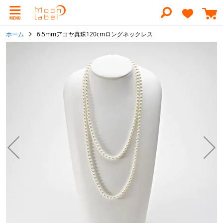
コ
ン
テ
ン
ホーム
6.5mmアコヤ真珠120cmロングネックレス
ツ
に
イ
ス
メ
キ
ー
ッ
ジ
プ
ギ
ャ
ラ
リ
ー
の
最
後
に
移
動
す
る