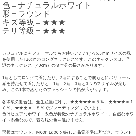
色＝ナチュラルホワイト
形＝ラウンド
キズ等級＝★★★
テリ等級＝★★★
カジュアルにもフォーマルでもお使いいただける6.5mmサイズの珠
を使用した120cmのロングネックレスです。このネックレスは、普
通のネックレス（40cm）の３本分の長さがあります。
1連としてロングで着けたり、2連にすることで胸もとにボリューム
感を持たせて着けたりと、1連、2連、3連と3つのスタイルが楽し
め、この1本であなたのファッションの幅が広がります。
各等級の割合は、全生産量に対し、★★★★★＝５％、★★★★＝１
０％、★★★＝１５％でグレーディングしています。
色はピュアなホワイト系色が特徴のナチュラルホワイト。自然なホワ
イト系色なので、着る服の色を選びません。
形状はラウンド。Moon Labelの厳しい品質基準に基づき、ラウンド