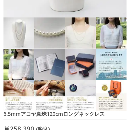
6.5mmアコヤ真珠120cmロングネックレス
イ
メ
ー
￥258,390
(税込)