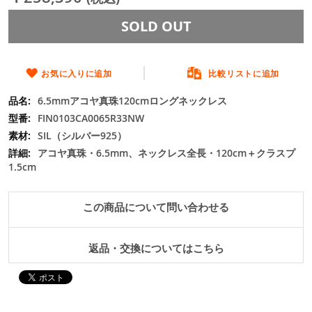
ジ
ギ
SOLD OUT
ャ
ラ
リ
ー
お気に入りに追加
比較リストに追加
の
最
6.5mmアコヤ真珠120cmロングネックレス
初
FIN0103CA0065R33NW
に
SIL（シルバー925）
移
アコヤ真珠・6.5mm、ネックレス全長・120cm＋クラスプ
動
1.5cm
す
る
この商品について問い合わせる
返品・交換についてはこちら