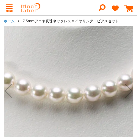
コ
ン
テ
ン
ホーム
7.5mmアコヤ真珠ネックレス＆イヤリング・ピアスセット
ツ
に
イ
ス
メ
キ
ー
ッ
ジ
プ
ギ
ャ
ラ
リ
ー
の
最
後
に
移
動
す
る