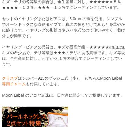
キズ・テリの各等級の割合は、全生産量に対し、★★★★★＝５％、
★★★★＝１０％、★★★＝１５％でグレーディングしています。
セットのイヤリングまたはピアスは、8.0mmの珠を使用。シンプル
でオーソドックスな直結タイプで、真珠の輝きだけで耳もとを華やか
に飾ります。イヤリングの形状はネジバネ式なので使いやすく、着け
外しが簡単です。
イヤリング・ピアスの品質は、キズが最高等級・★★★★★のほぼ無
キズの希少品で、テリ等級は★★★のテリのある真珠です。キズ等級
は、全生産量に対し、わずか０.１％の割合でグレーディングしてい
ます。
クラスプ
はシルバー925のプッシュ式（小）、もちろんMoon Label
専用チャーム
も付属しています。
Moon Label のアコヤ真珠は、日本産に限定してご提供しています。