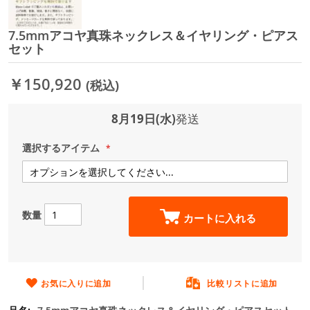
7.5mmアコヤ真珠ネックレス＆イヤリング・ピアス
イ
セット
メ
ー
ジ
￥150,920
(税込)
ギ
ャ
8月19日(水)
発送
ラ
リ
ー
選択するアイテム
の
最
初
に
数量
移
カートに入れる
動
す
る
お気に入りに追加
比較リストに追加