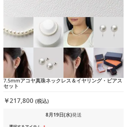
7.5mmアコヤ真珠ネックレス＆イヤリング・ピアス
イ
セット
メ
ー
ジ
￥217,800
(税込)
ギ
ャ
8月19日(水)
発送
ラ
リ
ー
選択するアイテム