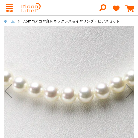
コ
ン
テ
ン
ホーム
7.5mmアコヤ真珠ネックレス＆イヤリング・ピアスセット
ツ
に
イ
ス
メ
キ
ー
ッ
ジ
プ
ギ
ャ
ラ
リ
ー
の
最
後
に
移
動
す
る