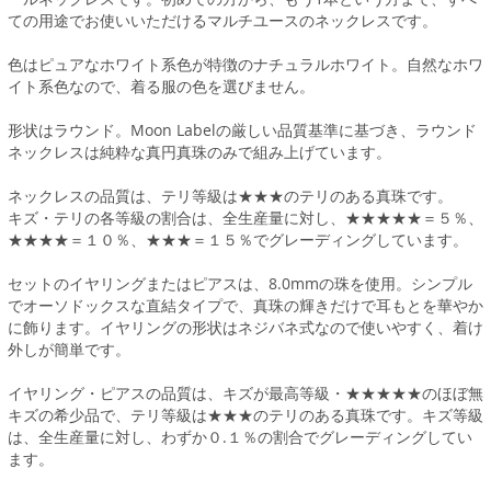
ての用途でお使いいただけるマルチユースのネックレスです。
色はピュアなホワイト系色が特徴のナチュラルホワイト。自然なホワ
イト系色なので、着る服の色を選びません。
形状はラウンド。Moon Labelの厳しい品質基準に基づき、ラウンド
ネックレスは純粋な真円真珠のみで組み上げています。
ネックレスの品質は、テリ等級は★★★のテリのある真珠です。
キズ・テリの各等級の割合は、全生産量に対し、★★★★★＝５％、
★★★★＝１０％、★★★＝１５％でグレーディングしています。
セットのイヤリングまたはピアスは、8.0mmの珠を使用。シンプル
でオーソドックスな直結タイプで、真珠の輝きだけで耳もとを華やか
に飾ります。イヤリングの形状はネジバネ式なので使いやすく、着け
外しが簡単です。
イヤリング・ピアスの品質は、キズが最高等級・★★★★★のほぼ無
キズの希少品で、テリ等級は★★★のテリのある真珠です。キズ等級
は、全生産量に対し、わずか０.１％の割合でグレーディングしてい
ます。