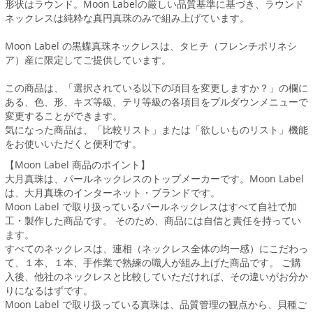
形状はラウンド。Moon Labelの厳しい品質基準に基づき、ラウンド
ネックレスは純粋な真円真珠のみで組み上げています。
Moon Label の黒蝶真珠ネックレスは、タヒチ（フレンチポリネシ
ア）産に限定してご提供しています。
この商品は、「選択されている以下の項目を変更しますか？」の欄に
ある、色、形、キズ等級、テリ等級の各項目をプルダウンメニューで
変更することができます。
気になった商品は、「比較リスト」または「欲しいものリスト」機能
をお使いいただくと便利です。
【Moon Label 商品のポイント】
大月真珠は、パールネックレスのトップメーカーです。Moon Label
は、大月真珠のインターネット・ブランドです。
Moon Label で取り扱っているパールネックレスはすべて自社で加
工・製作した商品です。 そのため、商品には自信と責任を持ってい
ます。
すべてのネックレスは、連相（ネックレス全体の均一感）にこだわっ
て、１本、１本、手作業で熟練の職人が組み上げた商品です。 ご購
入後、他社のネックレスと比較していただければ、その違いがお分か
りになるはずです。
Moon Label で取り扱っている真珠は、品質管理の観点から、貝種ご