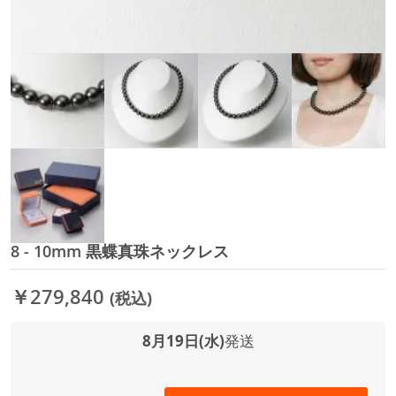
8 - 10mm 黒蝶真珠ネックレス
イ
メ
ー
￥279,840
(税込)
ジ
ギ
ャ
8月19日(水)
発送
ラ
リ
ー