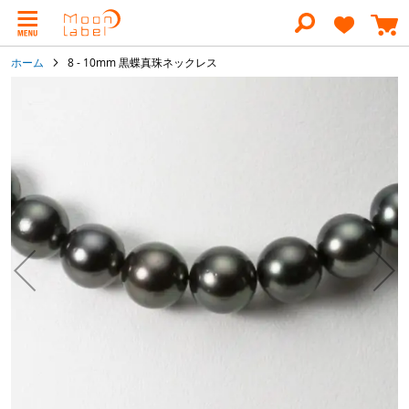
コ
ン
テ
ン
ホーム
8 - 10mm 黒蝶真珠ネックレス
ツ
に
イ
ス
メ
キ
ー
ッ
ジ
プ
ギ
ャ
ラ
リ
ー
の
最
後
に
移
動
す
る