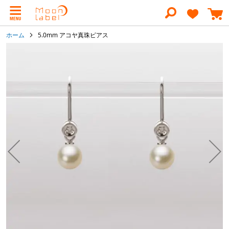
コ
ン
テ
ン
ホーム
5.0mm アコヤ真珠ピアス
ツ
に
イ
ス
メ
キ
ー
ッ
ジ
プ
ギ
ャ
ラ
リ
ー
の
最
後
に
移
動
す
る