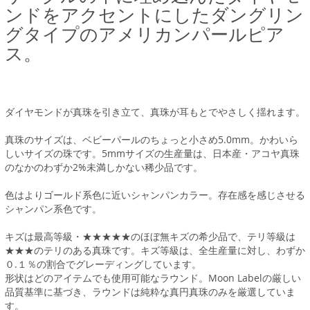
ンドをアクセントにしたダングリン
グタイプのアメリカンパールピア
ス。
ダイヤモンドが真珠を引き立て、真珠が耳もとでやさしく揺れます。
真珠のサイズは、ベビーパールのちょっと小さめ5.0mm。かわいら
しいサイズの珠です。5mmサイズの生産量は、日本産・アコヤ真珠
のなかのわずか2%未満しかない稀少品です。
色はよりゴールド系色に近いシャンパンカラー。存在感を感じさせる
シャンパン系色です。
キズは最高等級・★★★★★のほぼ無キズの希少品で、テリ等級は
★★★のテリのある真珠です。キズ等級は、全生産量に対し、わずか
０.１％の割合でグレーディングしています。
形状はどのアイテムでも使用可能なラウンド。Moon Labelの厳しい
品質基準に基づき、ラウンドは純粋な真円真珠のみを厳選していま
す。