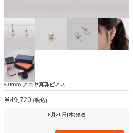
5.0mm アコヤ真珠ピアス
イ
メ
ー
￥49,720
(税込)
ジ
ギ
ャ
8月20日(木)
発送
ラ
リ
ー