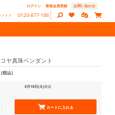
コ
ログイン
新規会員登録
お問い合わせ
ン
マイカ
テ
0120-877-186
ーメイド
ン
ツ
に
ス
キ
ッ
検
プ
索
 アコヤ真珠ペンダント
0
(税込)
8月18日(火)
発送
カートに入れる