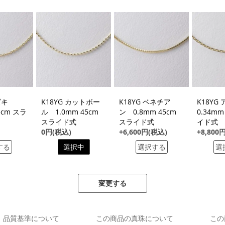
アズキ
K18YG カットボー
K18YG ベネチア
K18Y
5cm スラ
ル 1.0mm 45cm
ン 0.8mm 45cm
0.34mm
スライド式
スライド式
イド式
0円(税込)
+6,600円(税込)
+8,800
する
選択中
選択する
選
変更する
品質基準について
この商品の真珠について
この