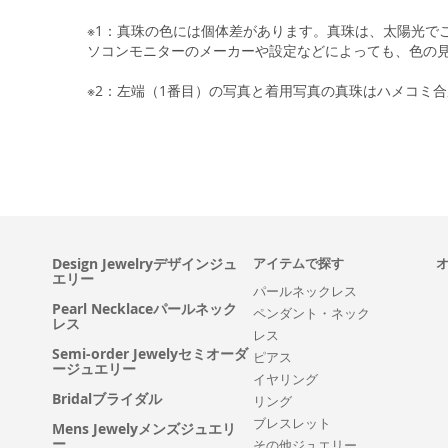
※1：真珠の色には個体差があります。真珠は、太陽光で
ソコンモニターのメーカーや設定などによっても、色の
※2：左端（1番目）の写真と着用写真の真珠はハメコミ
Design Jewelryデザインジュ
アイテムで探す
エリー
パールネックレス
Pearl Necklaceパールネック
ペンダント・ネック
レス
レス
Semi-order Jewelyセミオーダ
ピアス
ージュエリー
イヤリング
Bridalブライダル
リング
ブレスレット
Mens Jewelyメンズジュエリ
ー
その他ジュエリー