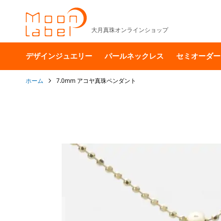
大月真珠オンラインショップ
デザインジュエリー
パールネックレス
セミオーダー
ホーム
7.0mm アコヤ真珠ペンダント
イ
メ
ー
ジ
ギ
ャ
ラ
リ
ー
の
最