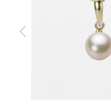
後
に
移
動
す
る