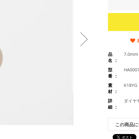
品
7.0m
名
型
HA000
番
素
K18Y
材
詳
ダイヤモ
細
この商品に