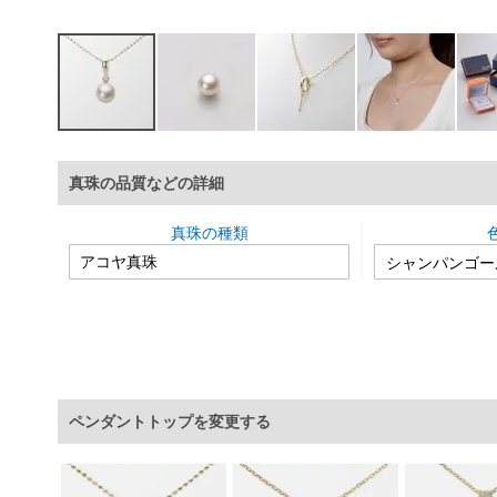
イ
メ
真珠の品質などの詳細
ー
ジ
ギ
真珠の種類
ャ
ラ
リ
ー
の
最
初
に
ペンダントトップを変更する
移
動
す