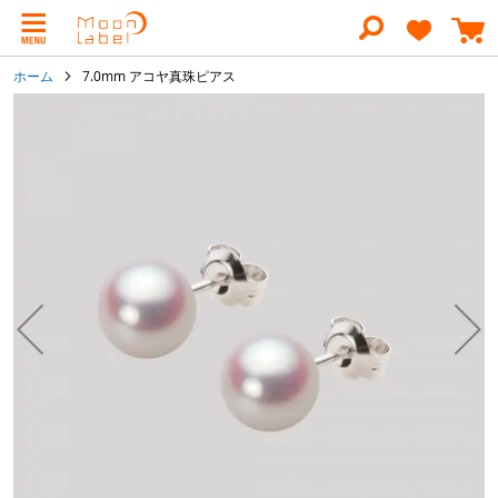
コ
ン
テ
ン
ホーム
7.0mm アコヤ真珠ピアス
ツ
に
イ
ス
メ
キ
ー
ッ
ジ
プ
ギ
ャ
ラ
リ
ー
の
最
後
に
移
動
す
る