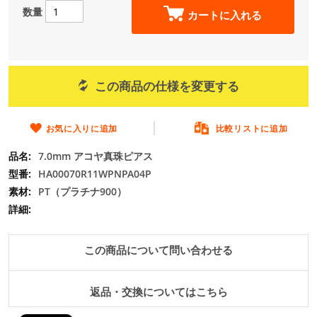
の
数量
カートに入れる
最
初
に
移
動
この商品の仕様を変更する
す
る
お気に入りに追加
比較リストに追加
7.0mm アコヤ真珠ピアス
HA00070R11WPNPA04P
PT（プラチナ900）
この商品について問い合わせる
返品・交換についてはこちら