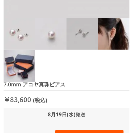
7.0mm アコヤ真珠ピアス
イ
メ
ー
￥83,600
(税込)
ジ
ギ
ャ
8月19日(水)
発送
ラ
リ
ー