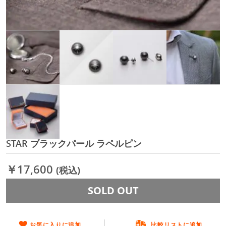
STAR ブラックパール ラペルピン
イ
メ
ー
￥17,600
(税込)
ジ
ギ
SOLD OUT
ャ
ラ
リ
ー
お気に入りに追加
比較リストに追加