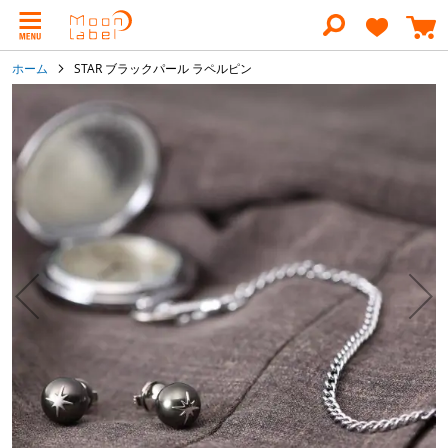
コ
ン
テ
ン
ホーム
STAR ブラックパール ラペルピン
ツ
に
イ
ス
メ
キ
ー
ッ
ジ
プ
ギ
ャ
ラ
リ
ー
の
最
後
に
移
動
す
る