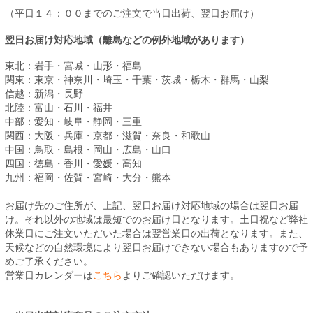
（平日１４：００までのご注文で当日出荷、翌日お届け）
翌日お届け対応地域（離島などの例外地域があります）
東北：岩手・宮城・山形・福島
関東：東京・神奈川・埼玉・千葉・茨城・栃木・群馬・山梨
信越：新潟・長野
北陸：富山・石川・福井
中部：愛知・岐阜・静岡・三重
関西：大阪・兵庫・京都・滋賀・奈良・和歌山
中国：鳥取・島根・岡山・広島・山口
四国：徳島・香川・愛媛・高知
九州：福岡・佐賀・宮崎・大分・熊本
お届け先のご住所が、上記、翌日お届け対応地域の場合は翌日お届
け。それ以外の地域は最短でのお届け日となります。土日祝など弊社
休業日にご注文いただいた場合は翌営業日の出荷となります。また、
天候などの自然環境により翌日お届けできない場合もありますので予
めご了承ください。
営業日カレンダーは
こちら
よりご確認いただけます。