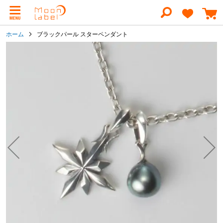
コ
ン
テ
ン
ホーム
ブラックパール スターペンダント
ツ
に
イ
ス
メ
キ
ー
ッ
ジ
プ
ギ
ャ
ラ
リ
ー
の
最
後
に
移
動
す
る