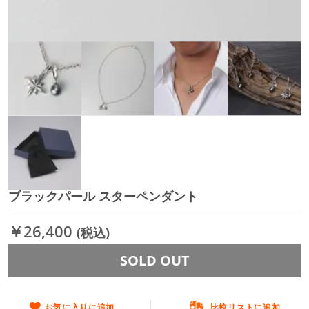
ブラックパール スターペンダント
イ
メ
ー
￥26,400
(税込)
ジ
ギ
SOLD OUT
ャ
ラ
リ
ー
お気に入りに追加
比較リストに追加