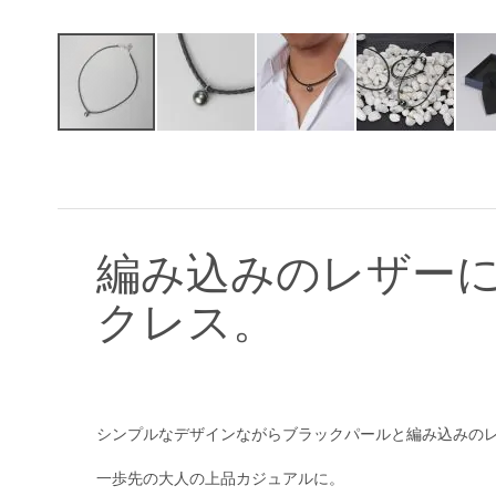
イ
メ
ー
ジ
ギ
ャ
編み込みのレザー
ラ
リ
クレス。
ー
の
最
初
に
移
シンプルなデザインながらブラックパールと編み込みの
動
す
一歩先の大人の上品カジュアルに。