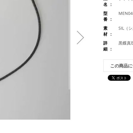
名
型
MEN04
番
素
SIL（
材
詳
黒蝶真珠
細
この商品に