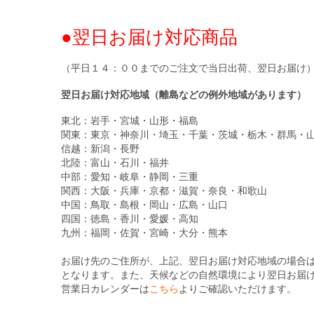
●翌日お届け対応商品
（平日１４：００までのご注文で当日出荷、翌日お届け
翌日お届け対応地域（離島などの例外地域があります）
東北：岩手・宮城・山形・福島
関東：東京・神奈川・埼玉・千葉・茨城・栃木・群馬・
信越：新潟・長野
北陸：富山・石川・福井
中部：愛知・岐阜・静岡・三重
関西：大阪・兵庫・京都・滋賀・奈良・和歌山
中国：鳥取・島根・岡山・広島・山口
四国：徳島・香川・愛媛・高知
九州：福岡・佐賀・宮崎・大分・熊本
お届け先のご住所が、上記、翌日お届け対応地域の場合
となります。また、天候などの自然環境により翌日お届
営業日カレンダーは
こちら
よりご確認いただけます。