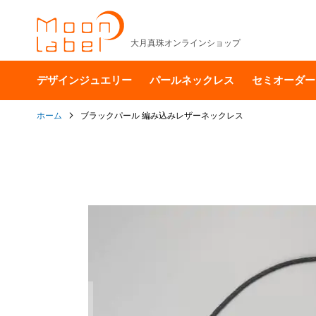
大月真珠オンラインショップ
デザインジュエリー
パールネックレス
セミオーダー
ホーム
ブラックパール 編み込みレザーネックレス
イ
メ
ー
ジ
ギ
ャ
ラ
リ
ー
の
最