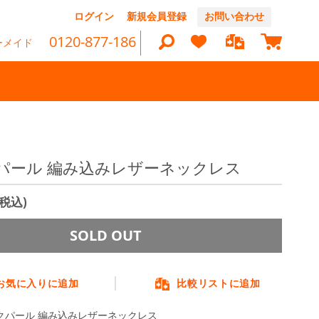
コ
ログイン
新規会員登録
お問い合わせ
ン
マイカ
テ
0120-877-186
ーメイド
ン
ツ
に
ス
キ
ッ
検
プ
索
パール 編み込みレザーネックレス
(税込)
SOLD OUT
お気に入りに追加
比較リストに追加
クパール 編み込みレザーネックレス