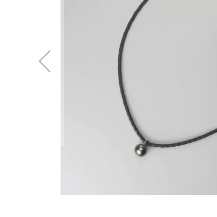
後
に
移
動
す
る