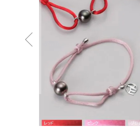
後
に
移
動
す
る