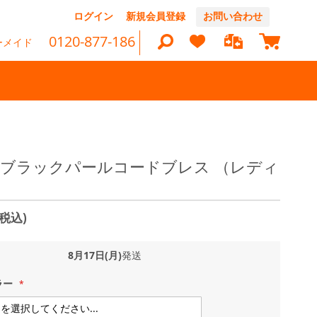
コ
ログイン
新規会員登録
お問い合わせ
ン
マイカ
テ
0120-877-186
ーメイド
ン
ツ
に
ス
キ
ッ
検
プ
索
lors ブラックパールコードブレス （レディ
(税込)
8月17日(月)
発送
ラー