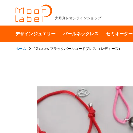
大月真珠オンラインショップ
デザインジュエリー
パールネックレス
セミオーダー
ホーム
12 colors ブラックパールコードブレス （レディース）
イ
メ
ー
ジ
ギ
ャ
ラ
リ
ー
の
最