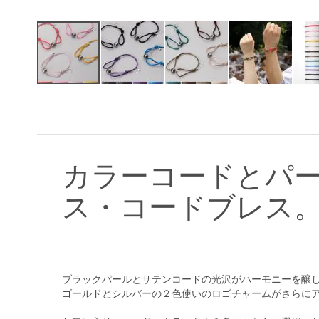
イ
メ
ー
ジ
ギ
ャ
カラーコードとパ
ラ
リ
ス・コードブレス
ー
の
最
初
に
移
ブラックパールとサテンコードの光沢がハーモニーを醸
動
ゴールドとシルバーの２色使いのロゴチャームがさらに
す