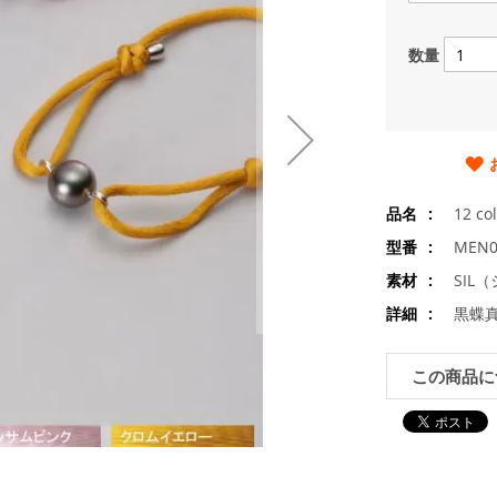
数量
品名
12 
型番
MEN0
素材
SIL
詳細
黒蝶真
この商品に