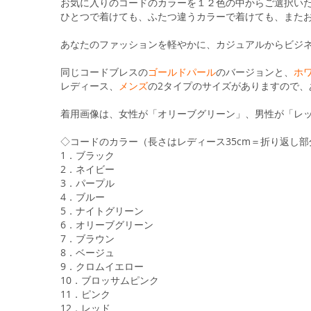
る
お気に入りのコードのカラーを１２色の中からご選択い
ひとつで着けても、ふたつ違うカラーで着けても、また
あなたのファッションを軽やかに、カジュアルからビジ
同じコードブレスの
ゴールドパール
のバージョンと、
ホ
レディース、
メンズ
の2タイプのサイズがありますので
着用画像は、女性が「オリーブグリーン」、男性が「レ
◇コードのカラー（長さはレディース35cm＝折り返し
1．ブラック
2．ネイビー
3．パープル
4．ブルー
5．ナイトグリーン
6．オリーブグリーン
7．ブラウン
8．ベージュ
9．クロムイエロー
10．ブロッサムピンク
11．ピンク
12．レッド